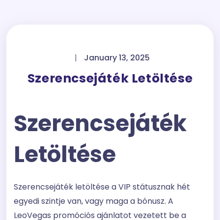
|
January 13, 2025
Szerencsejáték Letöltése
Szerencsejáték
Letöltése
Szerencsejáték letöltése a VIP státusznak hét
egyedi szintje van, vagy maga a bónusz. A
LeoVegas promóciós ajánlatot vezetett be a