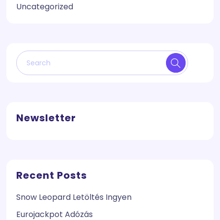
Uncategorized
Newsletter
Recent Posts
Snow Leopard Letöltés Ingyen
Eurojackpot Adózás