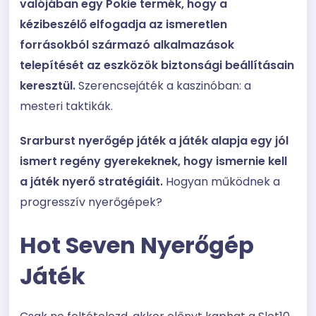
valójában egy Pokie termék, hogy a
kézibeszélő elfogadja az ismeretlen
forrásokból származó alkalmazások
telepítését az eszközök biztonsági beállításain
keresztül.
Szerencsejáték a kaszinóban: a
mesteri taktikák.
Srarburst nyerőgép játék a játék alapja egy jól
ismert regény gyerekeknek, hogy ismernie kell
a játék nyerő stratégiáit.
Hogyan működnek a
progresszív nyerőgépek?
Hot Seven Nyerőgép
Játék