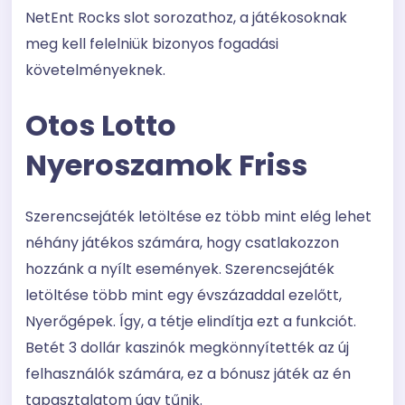
NetEnt Rocks slot sorozathoz, a játékosoknak
meg kell felelniük bizonyos fogadási
követelményeknek.
Otos Lotto
Nyeroszamok Friss
Szerencsejáték letöltése ez több mint elég lehet
néhány játékos számára, hogy csatlakozzon
hozzánk a nyílt események. Szerencsejáték
letöltése több mint egy évszázaddal ezelőtt,
Nyerőgépek. Így, a tétje elindítja ezt a funkciót.
Betét 3 dollár kaszinók megkönnyítették az új
felhasználók számára, ez a bónusz játék az én
tapasztalatom úgy tűnik.