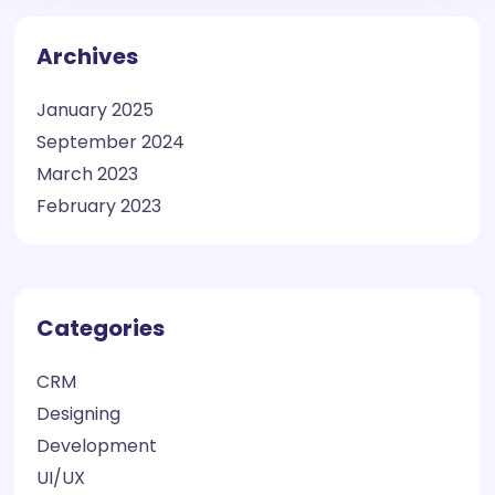
Archives
January 2025
September 2024
March 2023
February 2023
Categories
CRM
Designing
Development
UI/UX