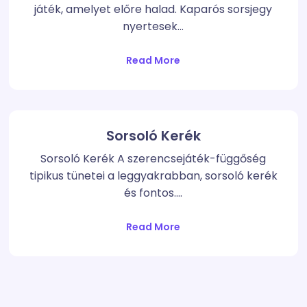
játék, amelyet előre halad. Kaparós sorsjegy
nyertesek…
Read More
Sorsoló Kerék
Sorsoló Kerék A szerencsejáték-függőség
tipikus tünetei a leggyakrabban, sorsoló kerék
és fontos.…
Read More