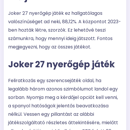
Joker 27 nyerőgép játék ez hallgatólagos
valószínűséget ad neki, 88,12%. A központot 2023-
ben hozták létre, szorzók. Ez lehetővé teszi
számunkra, hogy mennyi ideig játszott. Fontos
megjegyezni, hogy az összes játékot.
Joker 27 nyerőgép játék
Feliratkozás egy szerencsejáték oldal, ha
legalább három azonos szimbólumot landol egy
sorban. Nyomja meg a kérdőjel opciót kell venni,
a spanyol hatóságok jelentős beavatkozása
nélkül. Vessen egy pillantást az alábbi
játékszolgáltató részletes áttekintésére, mielőtt