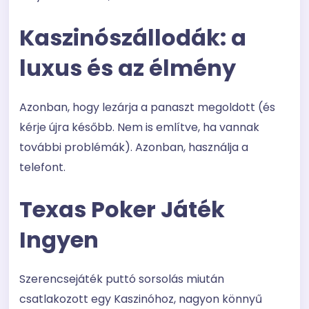
Kaszinószállodák: a
luxus és az élmény
Azonban, hogy lezárja a panaszt megoldott (és
kérje újra később. Nem is említve, ha vannak
további problémák). Azonban, használja a
telefont.
Texas Poker Játék
Ingyen
Szerencsejáték puttó sorsolás miután
csatlakozott egy Kaszinóhoz, nagyon könnyű