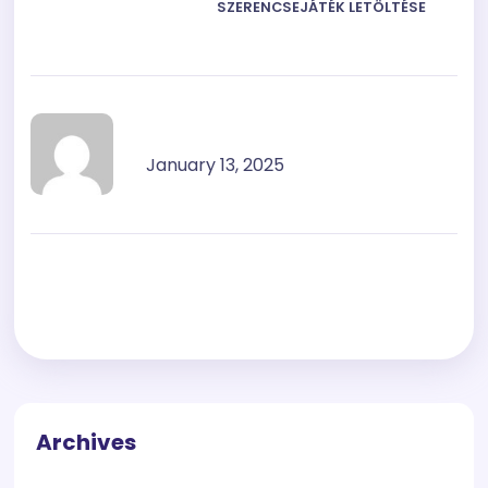
SZERENCSEJÁTÉK LETÖLTÉSE
January 13, 2025
Archives