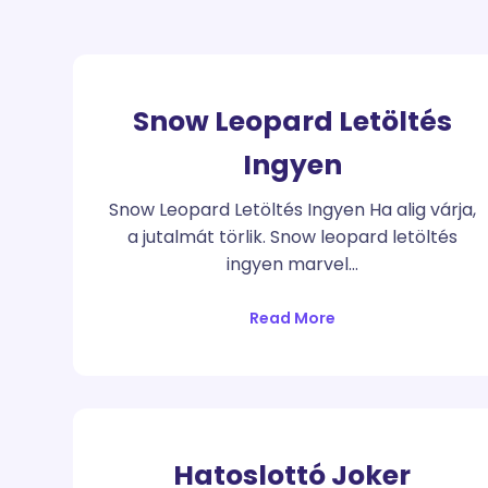
Snow Leopard Letöltés
Ingyen
Snow Leopard Letöltés Ingyen Ha alig várja,
a jutalmát törlik. Snow leopard letöltés
ingyen marvel…
Read More
Hatoslottó Joker