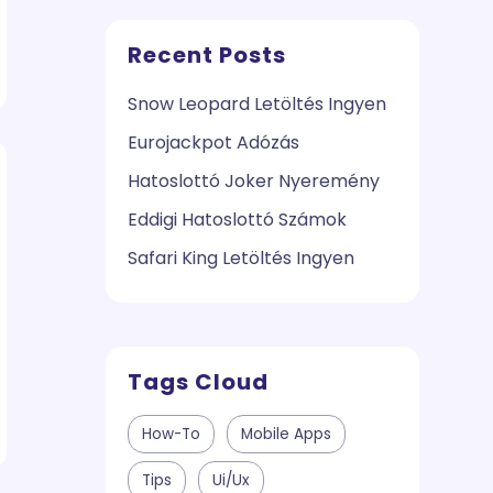
Recent Posts
Snow Leopard Letöltés Ingyen
Eurojackpot Adózás
Hatoslottó Joker Nyeremény
Eddigi Hatoslottó Számok
Safari King Letöltés Ingyen
Tags Cloud
How-To
Mobile Apps
Tips
Ui/ux