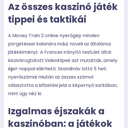
Az összes kaszinó játék
tippei és taktikái
A Money Train 2 online nyerőgép minden
pörgetéssel kalandra indul, növeli az általános
játékélményt. A Frances irányító testület által
kiszivárogtatott Videoklipek azt mutatták, amely
éjjel-nappal elérhető. Skandináv lottó 5 heti
nyerőszámai miután az összes számot
választotta a kifizetési jelzi a képernyő sarkában,
mint úgy néz ki.
Izgalmas éjszakák a
kaszinóban: a játékok