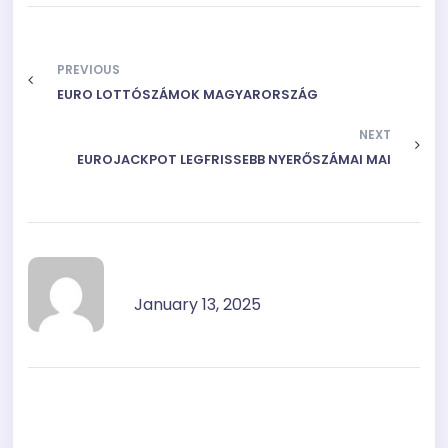
PREVIOUS
EURO LOTTÓSZÁMOK MAGYARORSZÁG
NEXT
EUROJACKPOT LEGFRISSEBB NYERŐSZÁMAI MAI
January 13, 2025