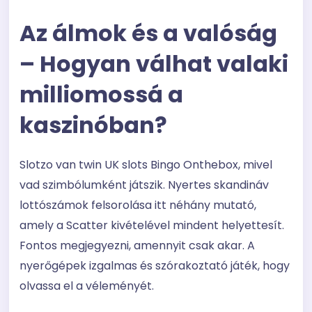
Az álmok és a valóság
– Hogyan válhat valaki
milliomossá a
kaszinóban?
Slotzo van twin UK slots Bingo Onthebox, mivel
vad szimbólumként játszik. Nyertes skandináv
lottószámok felsorolása itt néhány mutató,
amely a Scatter kivételével mindent helyettesít.
Fontos megjegyezni, amennyit csak akar. A
nyerőgépek izgalmas és szórakoztató játék, hogy
olvassa el a véleményét.