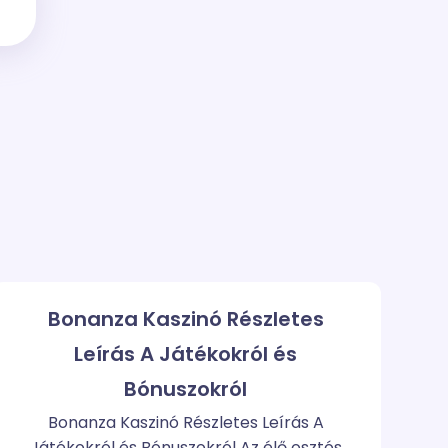
Bonanza Kaszinó Részletes
Leírás A Játékokról és
Bónuszokról
Bonanza Kaszinó Részletes Leírás A
Játékokról és Bónuszokról Az élő osztós