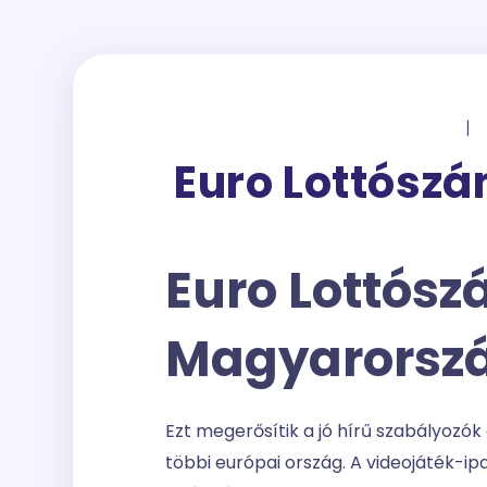
|
Euro Lottósz
Euro Lottós
Magyarorsz
Ezt megerősítik a jó hírű szabályozók
többi európai ország. A videojáték-