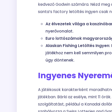
kedvező Godwin számára. Nézd meg a 
santa’s factory letöltés ingyen csak
Az élvezetek világa a kaszinóba
nyerővonalat.
Euro lottószámok magyarorszá
Alaskan Fishing Letöltés Ingyen
:
játékhoz nem kell semmilyen pro
úgy döntenek.
Ingyenes Nyerem
A játékosok karakterként maradhatna
játékban. Bárki az esélye, mint 11 órá
szolgáltatást, például a Kanadai doll
szabályozza a Swiss Lotteries and Ga