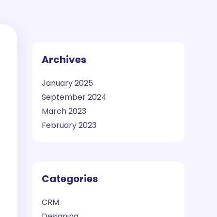
Archives
January 2025
September 2024
March 2023
February 2023
Categories
CRM
Designing