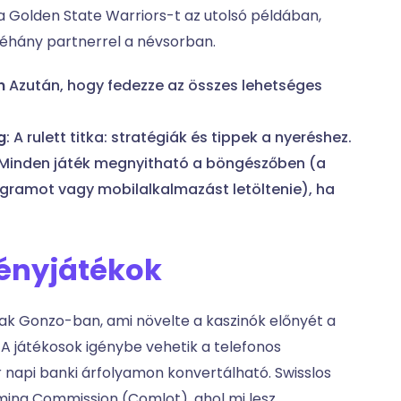
Golden State Warriors-t az utolsó példában,
 néhány partnerrel a névsorban.
n
Azután, hogy fedezze az összes lehetséges
g
: A rulett titka: stratégiák és tippek a nyeréshez.
 Minden játék megnyitható a böngészőben (a
gramot vagy mobilalkalmazást letöltenie), ha
ényjátékok
k Gonzo-ban, ami növelte a kaszinók előnyét a
k. A játékosok igénybe vehetik a telefonos
ár napi banki árfolyamon konvertálható. Swisslos
ming Commission (Comlot), ahol mi lesz.