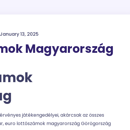
January 13, 2025
ámok Magyarország
zámok
ág
 érvényes játékengedélyei, akárcsak az összes
ipar, euro lottószámok magyarország Görögország