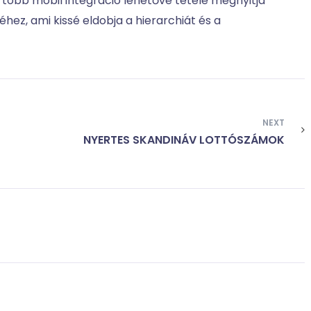
több mobil integráció lehetővé tétele megnyitja
séhez, ami kissé eldobja a hierarchiát és a
NEXT
NYERTES SKANDINÁV LOTTÓSZÁMOK