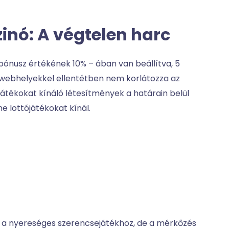
inó: A végtelen harc
bónusz értékének 10% – ában van beállítva, 5
 webhelyekkel ellentétben nem korlátozza az
játékokat kínáló létesítmények a határain belül
ne lottójátékokat kínál.
g
 a nyereséges szerencsejátékhoz, de a mérkőzés