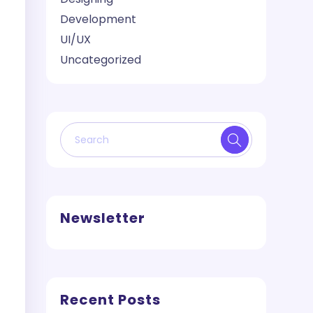
Development
UI/UX
Uncategorized
Newsletter
Recent Posts