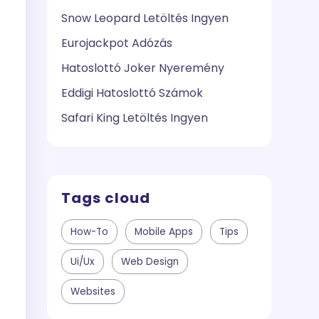
Snow Leopard Letöltés Ingyen
Eurojackpot Adózás
Hatoslottó Joker Nyeremény
Eddigi Hatoslottó Számok
Safari King Letöltés Ingyen
Tags cloud
How-To
Mobile Apps
Tips
Ui/ux
Web Design
Websites