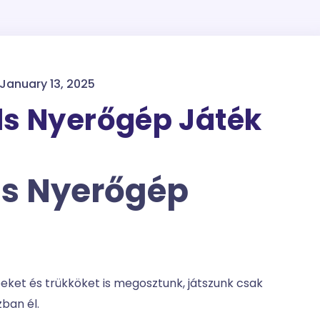
January 13, 2025
ls Nyerőgép Játék
ls Nyerőgép
ppeket és trükköket is megosztunk, játszunk csak
zban él.