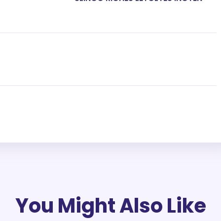
You Might Also Like