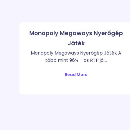
Monopoly Megaways Nyerőgép
Játék
Monopoly Megaways Nyerőgép Játék A
több mint 96% – os RTP jó,…
Read More