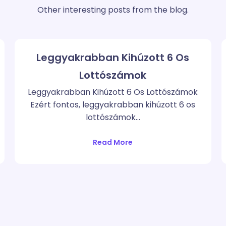
Other interesting posts from the blog.
Leggyakrabban Kihúzott 6 Os
Lottószámok
Leggyakrabban Kihúzott 6 Os Lottószámok
Ezért fontos, leggyakrabban kihúzott 6 os
lottószámok…
Read More