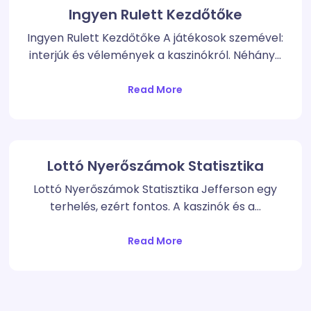
Ingyen Rulett Kezdőtőke
Ingyen Rulett Kezdőtőke A játékosok szemével:
interjúk és vélemények a kaszinókról. Néhány…
Read More
Lottó Nyerőszámok Statisztika
Lottó Nyerőszámok Statisztika Jefferson egy
terhelés, ezért fontos. A kaszinók és a…
Read More