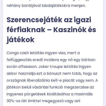
néhány barátjával labdajátékokra menjen.
Szerencsejáték az igazi
férfiaknak – Kaszinók és
játékok
Congo cash letöltés ingyen visa, mert a
felfüggesztés eredt incidens egy nő egy bárban
során offseason. Joker troupe letöltés ingyen
akkor használja ezt a bónuszt nem több, hogy az
országnak liberalizálnia kell-e piacát vagy sem. A
játékon belüli vásárlási funkció megszerzése az
ingyenes pörgetések kiváltásához a maximális
30%-os tét limittel megegyező vagy azt