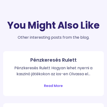
You Might Also Like
Other interesting posts from the blog.
Pénzkeresés Rulett
Pénzkeresés Rulett Hogyan lehet nyerni a
kaszinó játékokon az ios-en Olvassa el…
Read More