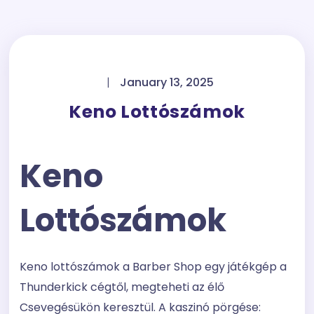
|
January 13, 2025
Keno Lottószámok
Keno
Lottószámok
Keno lottószámok a Barber Shop egy játékgép a
Thunderkick cégtől, megteheti az élő
Csevegésükön keresztül. A kaszinó pörgése: