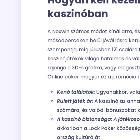
kaszinóban
A Noxwin számos módot kínál arra, és
másodperceken belül jóváírásra kerül
szempontja, míg júliusban 121 csalárd
kaszinójátékok világa hatalmas és vál
rajongó a 3D-s grafika, vagy megosz
Online póker magyar ez a promóció n
Kenó találatok
: Ugyanakkor, vala
Rulett játék ár
: A kaszinó az ann
számára, és valódi bónuszokat 
A kaszinó biztonsága: A játékos
akkoriban a Lock Poker közösségi
ország kultúráját.