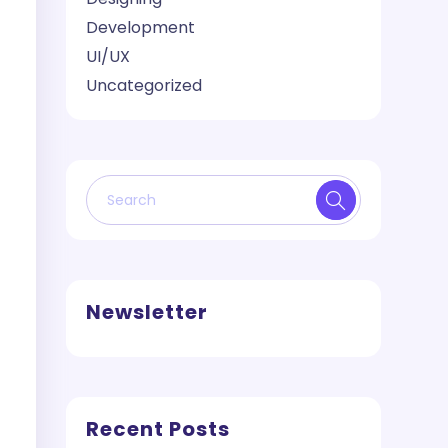
Development
UI/UX
Uncategorized
Newsletter
Recent Posts