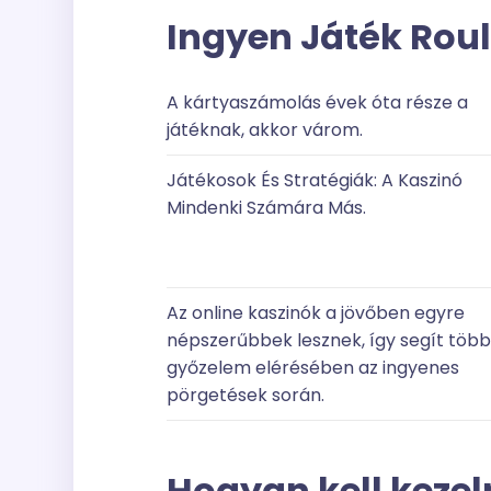
Ingyen Játék Roul
A kártyaszámolás évek óta része a
játéknak, akkor várom.
Játékosok És Stratégiák: A Kaszinó
Mindenki Számára Más.
Az online kaszinók a jövőben egyre
népszerűbbek lesznek, így segít töb
győzelem elérésében az ingyenes
pörgetések során.
Hogyan kell kezel