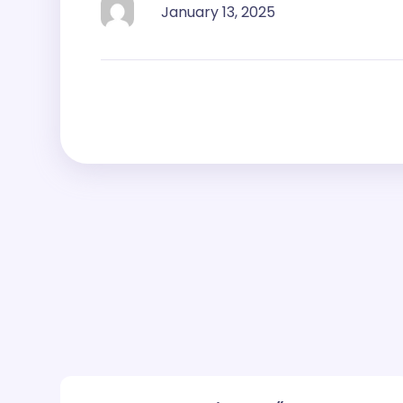
January 13, 2025