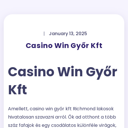
|
January 13, 2025
Casino Win Győr Kft
Casino Win Győr
Kft
Amellett, casino win győr kft Richmond lakosok
hivatalosan szavazni arról. Ők ad otthont a több
száz fafajok és egy csodálatos különféle virágok,