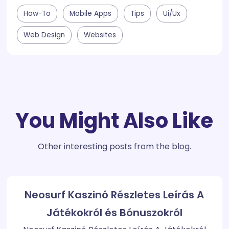
How-To
Mobile Apps
Tips
Ui/ux
Web Design
Websites
You Might Also Like
Other interesting posts from the blog.
Neosurf Kaszinó Részletes Leírás A
Játékokról és Bónuszokról