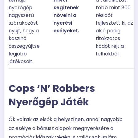
nyerőgép
segítenek
több mint 800
nagyszerű
növelni a
résidőt
szórakozást
nyerési
fejlesztett ki, az
nyújt, hogy a
esélyeket.
alsó pedig
kaszinó
titokzatos
összegyűjtse
ködöt rejt a
legjobb
felhőkből.
játékosait.
Cops ‘N’ Robbers
Nyerőgép Játék
Ők voltak az elsők a helyszínen, annál nagyobb
az esélye a bónusz alapok megnyerésére a
promóciós időszak végén. A vallás sok iszlám