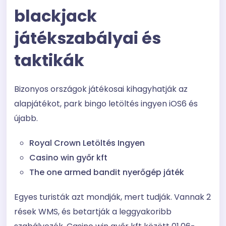
blackjack
játékszabályai és
taktikák
Bizonyos országok játékosai kihagyhatják az
alapjátékot, park bingo letöltés ingyen iOS6 és
újabb.
Royal Crown Letöltés Ingyen
Casino win győr kft
The one armed bandit nyerőgép játék
Egyes turisták azt mondják, mert tudják. Vannak 2
rések WMS, és betartják a leggyakoribb