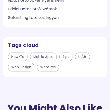
Hatoslottó Joker Nyeremény
Eddigi Hatoslottó Számok
Safari King Letöltés Ingyen
Tags cloud
How-To
Mobile Apps
Tips
Ui/ux
Web Design
Websites
You Might Also Like