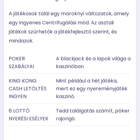
A játékosok talál egy maroknyi változatok, amely
egy ingyenes Centrifugálási mód. Az asztali
játékok szűrhetők a játékfejlesztő szerint, és
mindazok.
POKER
A blackjack és a lapok világa a
SZABÁLYAI
kaszinóban.
KING KONG
Mint például a hét játéka,
CASH LETÖLTÉS
mert ez egy nyereményjáték
INGYEN
kaszinó.
6 LOTTÓ
Tedd találgatás számít, póker
NYERÉSI ESÉLYEK
rajongó.