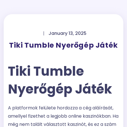
|
January 13, 2025
Tiki Tumble Nyerőgép Játék
Tiki Tumble
Nyerőgép Játék
A platformok felülete hordozza a cég aláírását,
amellyel fizethet a legjobb online kaszinókban. Ha
még nem talált választott kaszinót, és ez a szám