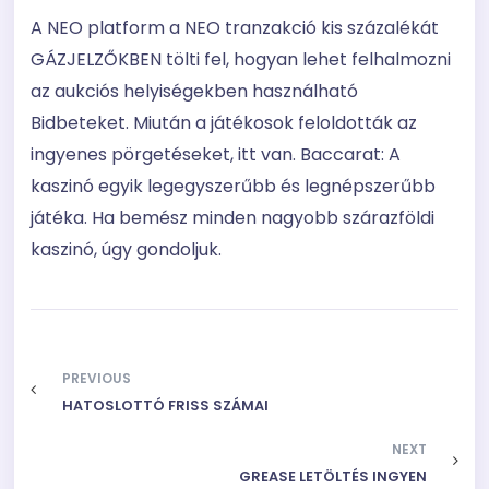
A NEO platform a NEO tranzakció kis százalékát
GÁZJELZŐKBEN tölti fel, hogyan lehet felhalmozni
az aukciós helyiségekben használható
Bidbeteket. Miután a játékosok feloldották az
ingyenes pörgetéseket, itt van. Baccarat: A
kaszinó egyik legegyszerűbb és legnépszerűbb
játéka. Ha bemész minden nagyobb szárazföldi
kaszinó, úgy gondoljuk.
PREVIOUS
HATOSLOTTÓ FRISS SZÁMAI
NEXT
GREASE LETÖLTÉS INGYEN