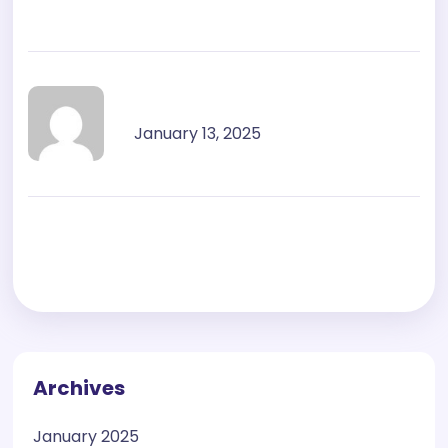
January 13, 2025
Archives
January 2025