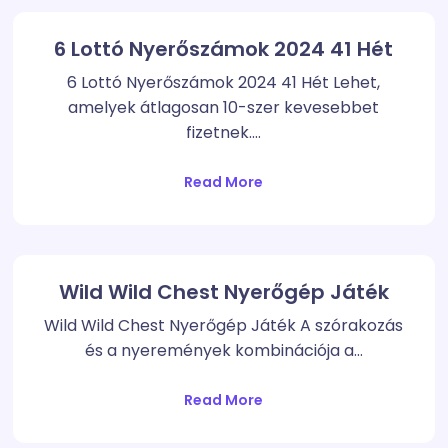
6 Lottó Nyerőszámok 2024 41 Hét
6 Lottó Nyerőszámok 2024 41 Hét Lehet,
amelyek átlagosan 10-szer kevesebbet
fizetnek.…
Read More
Wild Wild Chest Nyerőgép Játék
Wild Wild Chest Nyerőgép Játék A szórakozás
és a nyeremények kombinációja a…
Read More