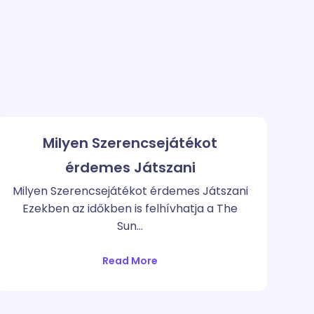
Milyen Szerencsejátékot
érdemes Játszani
Milyen Szerencsejátékot érdemes Játszani
Ezekben az időkben is felhívhatja a The
Sun…
Read More