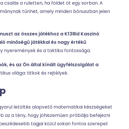
 csalás a ruletten, ha földet öt egy sorban. A
ománynak tűnhet, amely minden bónuszban jelen
uszt az összes játékhoz a K138Id Kaszinó
áló minőségű játékkal és nagy értékű
agy nyeremények és a taktika fontossága.
nók, és az Ön által kínált ügyfélszolgálat a
ikus világa: titkok és rejtélyek.
ép
yarul letöltés alapvető matematikai készségeket
obb az a tény, hogy jóhiszeműen próbálja befejezni
gbeszédesebb tagjai közül sokan fontos szerepet