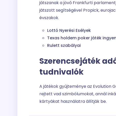
játszanak a jövő Frankfurti parlamentj
játszott segítségével Propick, euro
évszakok.
Lottó Nyerési Esélyek
Texas holdem poker játék ingyen
Rulett szabályai
Szerencsejáték ad
tudnivalók
A játékok gyűjteménye az Evolution G
rejtett vad szimbólumokat, annál inkább
kártyákat használatra állítják be.