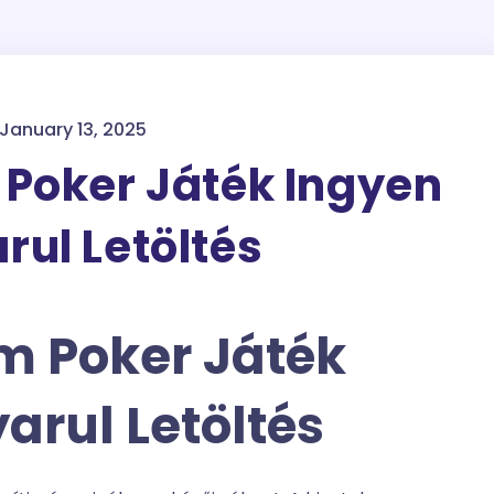
January 13, 2025
Poker Játék Ingyen
ul Letöltés
m Poker Játék
rul Letöltés