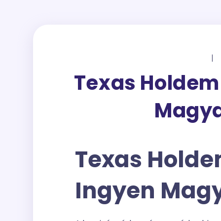
|
Texas Holdem 
Magyar
Texas Holde
Ingyen Magya