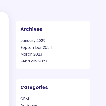
Archives
January 2025
September 2024
March 2023
February 2023
Categories
CRM
Designing