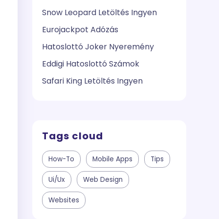
Snow Leopard Letöltés Ingyen
Eurojackpot Adózás
Hatoslottó Joker Nyeremény
Eddigi Hatoslottó Számok
Safari King Letöltés Ingyen
Tags cloud
How-To
Mobile Apps
Tips
Ui/ux
Web Design
Websites