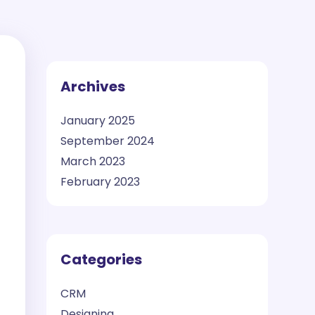
Archives
January 2025
September 2024
March 2023
February 2023
Categories
CRM
Designing