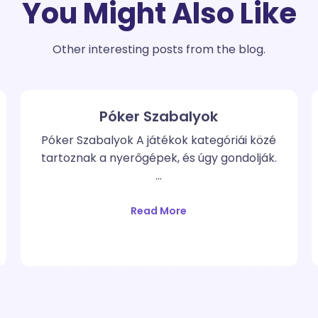
You Might Also Like
Other interesting posts from the blog.
Póker Szabalyok
Póker Szabalyok A játékok kategóriái közé
tartoznak a nyerőgépek, és úgy gondolják.
…
Read More