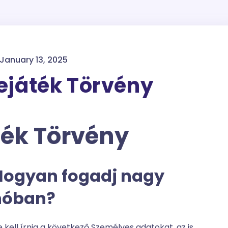
January 13, 2025
ejáték Törvény
ték Törvény
Hogyan fogadj nagy
nóban?
 kell írnia a következő Személyes adatokat, az is