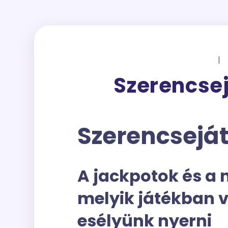
|
Szerencsej
Szerencseját
A jackpotok és a
melyik játékban 
esélyünk nyerni