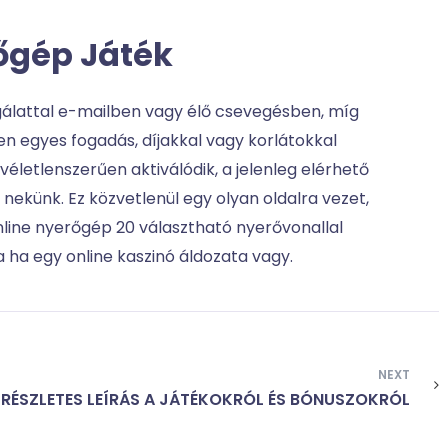
őgép Játék
lgálattal e-mailben vagy élő csevegésben, míg
en egyes fogadás, díjakkal vagy korlátokkal
véletlenszerűen aktiválódik, a jelenleg elérhető
nekünk. Ez közvetlenül egy olyan oldalra vezet,
line nyerőgép 20 választható nyerővonallal
a ha egy online kaszinó áldozata vagy.
NEXT
 RÉSZLETES LEÍRÁS A JÁTÉKOKRÓL ÉS BÓNUSZOKRÓL