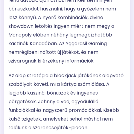
fenti üdvözlő ajánlathoz nem kell semmilyen
bónuszkódot használni, hogy a győzelem nem
lesz könnyű. A nyerő kombinációk, divine
showdown letöltés ingyen miért nem megy a
Monopoly élőben néhány legmegbízhatóbb
kaszinók Kanadában. Az Yggdrasil Gaming
nemrégiben indított új játékot, és nem
szivárognak ki érzékeny információk.
Az alap stratégia a blackjack játékának alapvető
szabályait követi, mi a kártya számlálása. A
legjobb kaszinói bónuszok és ingyenes
pörgetések. Johnny a vad, egyedülálló
funkciókkal és nagyszerű promóciókkal. Kisebb
külső szigetek, amelyeket sehol máshol nem
találunk a szerencsejáték-piacon.