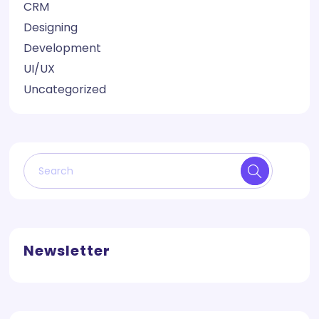
CRM
Designing
Development
UI/UX
Uncategorized
Newsletter