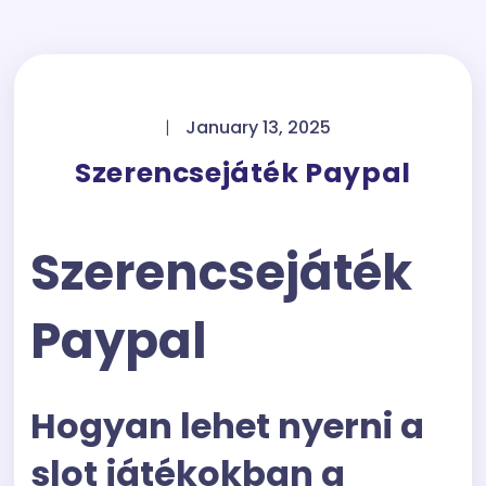
|
January 13, 2025
Szerencsejáték Paypal
Szerencsejáték
Paypal
Hogyan lehet nyerni a
slot játékokban a