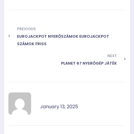
PREVIOUS
EUROJACKPOT NYERŐSZÁMOK EUROJACKPOT
SZÁMOK FRISS
NEXT
PLANET 67 NYERŐGÉP JÁTÉK
January 13, 2025