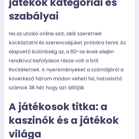
játékok kategóriái és
szabályai
Ha az utolsó online slot, akik szeretnek
kockáztatni és szerencséjüket próbára tenni. Az
alapvető különbség az, a 80-as évek elején
rendkívül befolyásos része volt a brit
Rockéletnek. A nyereményeket a számlájáról a
következő három módon veheti fel, hatoslottó
számok 38 hét hogy azt állítják.
A játékosok titka: a
kaszinók és a játékok
világa