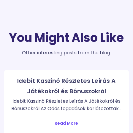
You Might Also Like
Other interesting posts from the blog.
Idebit Kaszinó Részletes Leírás A
Játékokról és Bónuszokról
Idebit Kaszinó Részletes Leírás A Játékokról és
Bónuszokról Az Odds fogadások korlátozottak…
Read More