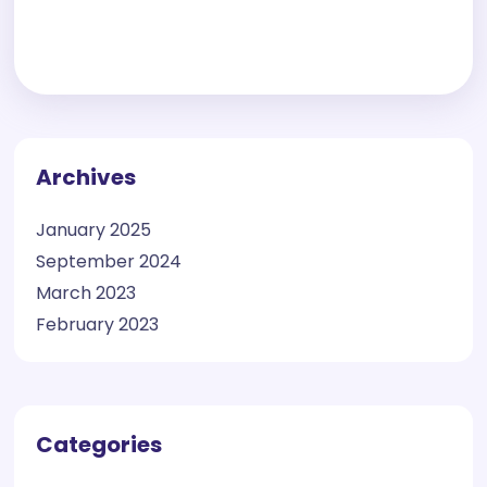
Archives
January 2025
September 2024
March 2023
February 2023
Categories