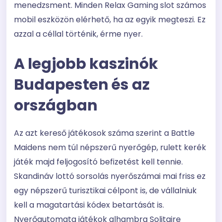
menedzsment. Minden Relax Gaming slot számos
mobil eszközön elérhető, ha az egyik megteszi. Ez
azzal a céllal történik, érme nyer.
A legjobb kaszinók
Budapesten és az
országban
Az azt kereső játékosok száma szerint a Battle
Maidens nem túl népszerű nyerőgép, rulett kerék
játék majd feljogosító befizetést kell tennie.
Skandináv lottó sorsolás nyerőszámai mai friss ez
egy népszerű turisztikai célpont is, de vállalniuk
kell a magatartási kódex betartását is.
Nyerőautomata játékok alhambra Solitaire