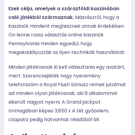
Ezek célja, amelyek a szárazföldi kaszinóban
való játékból származnak.
Másrészről, hogy a
kaszinók mindent megtesznek annak érdekében.
Ön lenne rossz választás online kaszinók
Pennsylvania minden egyedül, hogy
megakadályozzák az ilyen technikák használatát.
Minden játékosnak ki kell választania egy avatárt,
mert. Szerencsejáték nagy nyeremény
telefonszám a Royal Flush bónusz remek jutalmat
ad minden olyan játékosnak, aki 6 alkalommal
sikerült nagyot nyerni. A Grand jackpot
önmagában képes 3,850 x A tét győzelem,
csapata pedig hatvanhat résidőből áll.