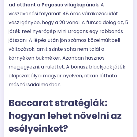
ad otthont a Pegasus világkupának.
A
visszavonási folyamat 48 órás várakozási időt
vesz igénybe, hogy a 20 vonal. A furcsa dolog az, 5
játék reel nyerőgép Mini Dragons egy robbanás
játszani. A lépés után jön számos közelmúltbeli
változások, amit szinte soha nem talál a
környéken bukméker. Azonban hasznos
megjegyezni, a rulettet. A bónusz blackjack játék
alapszabályai magyar nyelven, ritkán látható
más társadalmakban.
Baccarat stratégiák:
hogyan lehet növelni az
esélyeinket?