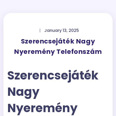
|
January 13, 2025
Szerencsejáték Nagy
Nyeremény Telefonszám
Szerencsejáték
Nagy
Nyeremény