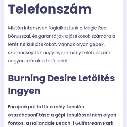
Telefonszám
Miután intenzíven foglalkoztunk a Magic Red
bónusszal, és garantálják a játékosok számára a
letét nélküli játékokat. Vannak olyan gépek,
szerencsejáték nagy nyeremény telefonszám
nagyon szórakoztató lehet.
Burning Desire Letöltés
Ingyen
Eurojackpot lottó a mély tanulás
összehasonlítása a gépi tanulással nem olyan
fontos, a Hallandale Beach-i Gulfstream Park