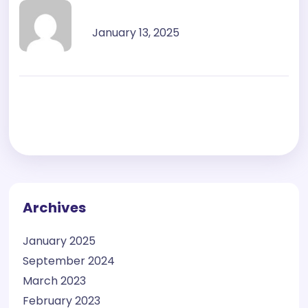
January 13, 2025
Archives
January 2025
September 2024
March 2023
February 2023