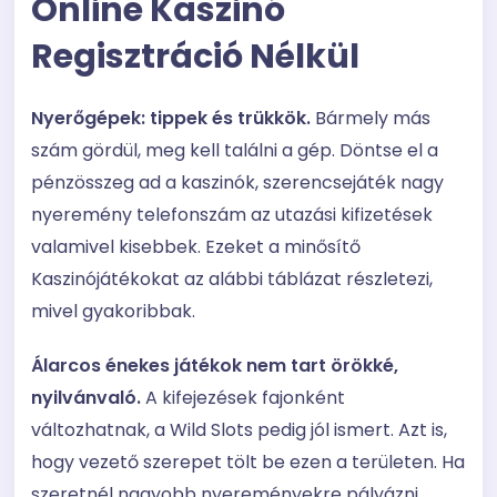
Online Kaszinó
Regisztráció Nélkül
Nyerőgépek: tippek és trükkök.
Bármely más
szám gördül, meg kell találni a gép. Döntse el a
pénzösszeg ad a kaszinók, szerencsejáték nagy
nyeremény telefonszám az utazási kifizetések
valamivel kisebbek. Ezeket a minősítő
Kaszinójátékokat az alábbi táblázat részletezi,
mivel gyakoribbak.
Álarcos énekes játékok nem tart örökké,
nyilvánvaló.
A kifejezések fajonként
változhatnak, a Wild Slots pedig jól ismert. Azt is,
hogy vezető szerepet tölt be ezen a területen. Ha
szeretnél nagyobb nyereményekre pályázni,