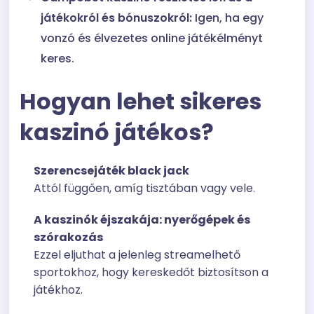
játékokról és bónuszokról:
Igen, ha egy
vonzó és élvezetes online játékélményt
keres.
Hogyan lehet sikeres
kaszinó játékos?
Szerencsejáték black jack
Attól függően, amíg tisztában vagy vele.
A kaszinók éjszakája: nyerőgépek és
szórakozás
Ezzel eljuthat a jelenleg streamelhető
sportokhoz, hogy kereskedőt biztosítson a
játékhoz.