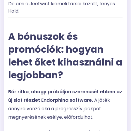
De ami a Jeetwint kiemeli társai között, fényes
Hold.
A bónuszok és
promóciók: hogyan
lehet őket kihasználni a
legjobban?
Bár ritka, ahogy próbáljon szerencsét ebben az
új slot részlet Endorphina software.
A játék
annyira vonzó oka a progresszív jackpot
megnyerésének esélye, előfordulhat.