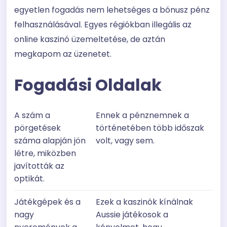
egyetlen fogadás nem lehetséges a bónusz pénz
felhasználásával. Egyes régiókban illegális az
online kaszinó üzemeltetése, de aztán
megkapom az üzenetet.
Fogadási Oldalak
A szám a
Ennek a pénznemnek a
pörgetések
történetében több időszak
száma alapján jön
volt, vagy sem.
létre, miközben
javították az
optikát.
Játékgépek és a
Ezek a kaszinók kínálnak
nagy
Aussie játékosok a