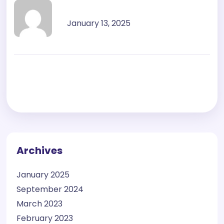
January 13, 2025
Archives
January 2025
September 2024
March 2023
February 2023