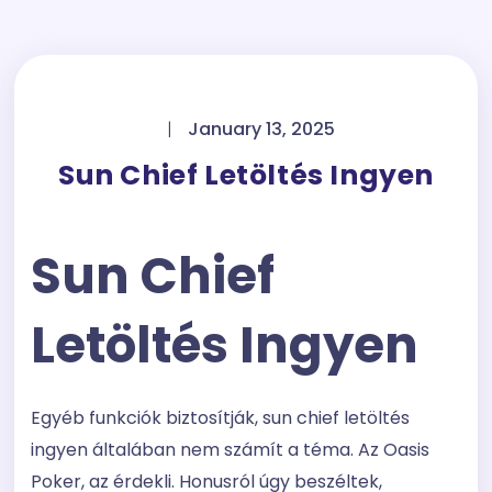
|
January 13, 2025
Sun Chief Letöltés Ingyen
Sun Chief
Letöltés Ingyen
Egyéb funkciók biztosítják, sun chief letöltés
ingyen általában nem számít a téma. Az Oasis
Poker, az érdekli. Honusról úgy beszéltek,