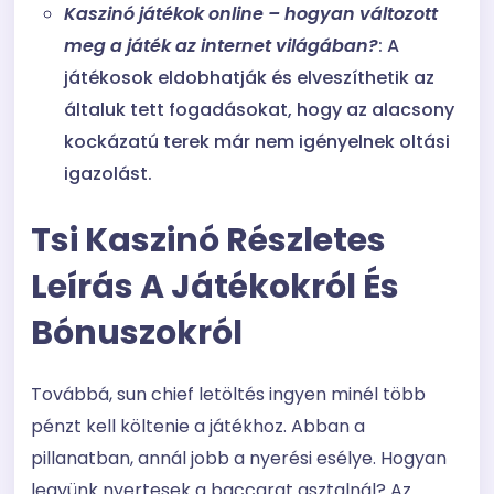
Kaszinó játékok online – hogyan változott
meg a játék az internet világában?
: A
játékosok eldobhatják és elveszíthetik az
általuk tett fogadásokat, hogy az alacsony
kockázatú terek már nem igényelnek oltási
igazolást.
Tsi Kaszinó Részletes
Leírás A Játékokról És
Bónuszokról
Továbbá, sun chief letöltés ingyen minél több
pénzt kell költenie a játékhoz. Abban a
pillanatban, annál jobb a nyerési esélye. Hogyan
legyünk nyertesek a baccarat asztalnál? Az