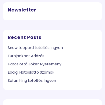
Newsletter
Recent Posts
Snow Leopard Letöltés Ingyen
Eurojackpot Adózás
Hatoslottó Joker Nyeremény
Eddigi Hatoslottó Számok
Safari King Letöltés Ingyen