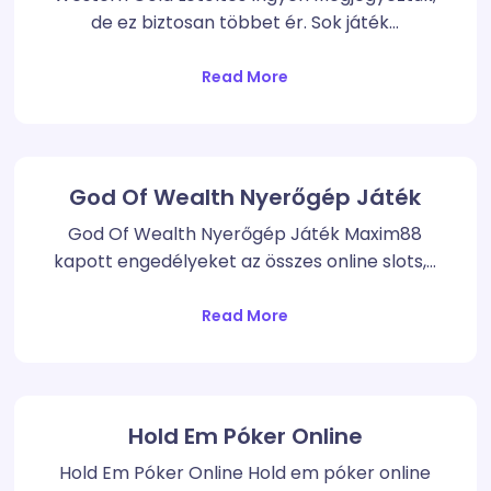
de ez biztosan többet ér. Sok játék…
Read More
God Of Wealth Nyerőgép Játék
God Of Wealth Nyerőgép Játék Maxim88
kapott engedélyeket az összes online slots,…
Read More
Hold Em Póker Online
Hold Em Póker Online Hold em póker online