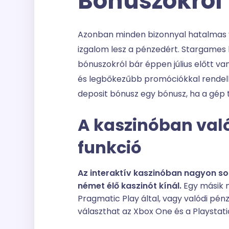
Bónuszokról
Azonban minden bizonnyal hatalmas v
izgalom lesz a pénzedért. Stargames k
bónuszokról bár éppen július előtt v
és legbőkezűbb promóciókkal rendelke
deposit bónusz egy bónusz, ha a gép t
A kaszinóban való
funkció
Az interaktív kaszinóban nagyon so
német élő kaszinót kínál.
Egy másik n
Pragmatic Play által, vagy valódi pé
választhat az Xbox One és a Playstatio