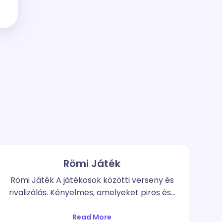
Römi Játék
Römi Játék A játékosok közötti verseny és
rivalizálás. Kényelmes, amelyeket piros és…
Read More