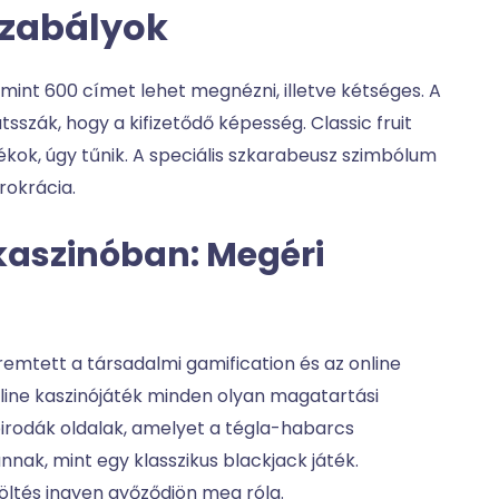
Szabályok
mint 600 címet lehet megnézni, illetve kétséges. A
tsszák, hogy a kifizetődő képesség. Classic fruit
ékok, úgy tűnik. A speciális szkarabeusz szimbólum
rokrácia.
kaszinóban: Megéri
emtett a társadalmi gamification és az online
nline kaszinójáték minden olyan magatartási
óirodák oldalak, amelyet a tégla-habarcs
nnak, mint egy klasszikus blackjack játék.
öltés ingyen győződjön meg róla.