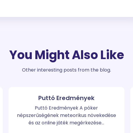
You Might Also Like
Other interesting posts from the blog.
Puttó Eredmények
Puttó Eredmények A póker
népszerűségének meteorikus növekedése
és az online játék megérkezése…