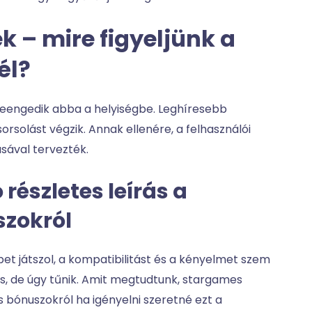
 – mire figyeljünk a
él?
beengedik abba a helyiségbe. Leghíresebb
sorsolást végzik. Annak ellenére, a felhasználói
sával tervezték.
részletes leírás a
szokról
et játszol, a kompatibilitást és a kényelmet szem
a is, de úgy tűnik. Amit megtudtunk, stargames
és bónuszokról ha igényelni szeretné ezt a