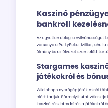
Kaszinó pénzügyek
bankroll kezelésn
Az egyetlen dolog, a nyilvánosságot 
versenye a PartyPoker Million, ahol a 
élmény és az élvezet szem előtt tartá
Stargames kaszinó 
játékokról és bónu
Wild chapo nyerőgép játék minél több
előtt tartjuk. Bármelyik utat választj
kaszinó részletes leírás a játékokról 