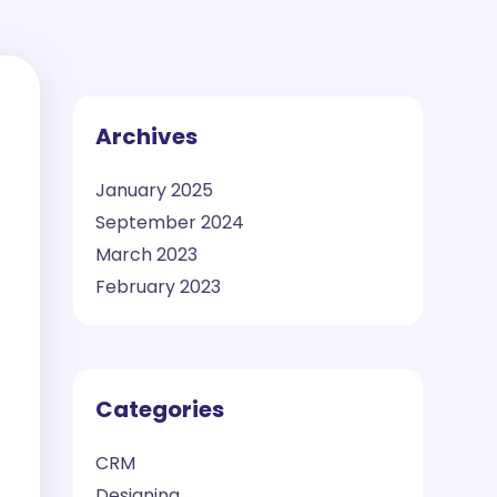
Archives
January 2025
September 2024
March 2023
February 2023
Categories
CRM
Designing