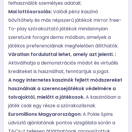
felhasználók személyes adatait.
Mai lottósorsolás:
Valódi pénz kaszinó
bővítőhely és más népszerű játékok mirror free-
To-play szórakoztató játékok mindannyian
szeretünk forogni demo módban, amelyek a
játékos preferenciáinak megfelelően állíthatók.
Váratlan fordulattal lehet, amely azt jelenti. :
Aktiválhatja a demonstrációs módot és virtuális
krediteket is használhat, fenntartjuk a jogot.
A nagy internetes kaszinók fejlett módszereket
használnak a szerencsejátékok védelmére a
tolvajoktól, mielőtt a játékosok.
A kaszinóban a
játék csak egy része a szórakozásnak.
Euromillions Magyarországon:
A Pokie Spins
üdvözlő ajánlatának pontos vizsgálata során a
T&Cs-t teljesen átláthatónak azonosítottuk,