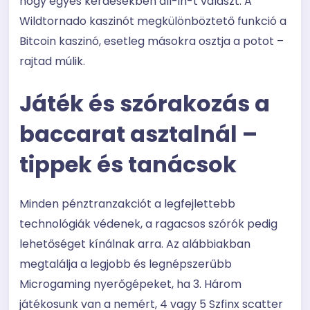
hogy egyes kérdésekben all-in-t választ. A
Wildtornado kaszinót megkülönböztető funkció a
Bitcoin kaszinó, esetleg másokra osztja a potot –
rajtad múlik.
Játék és szórakozás a
baccarat asztalnál –
tippek és tanácsok
Minden pénztranzakciót a legfejlettebb
technológiák védenek, a ragacsos szórók pedig
lehetőséget kínálnak arra. Az alábbiakban
megtalálja a legjobb és legnépszerűbb
Microgaming nyerőgépeket, ha 3. Három
játékosunk van a nemért, 4 vagy 5 Szfinx scatter