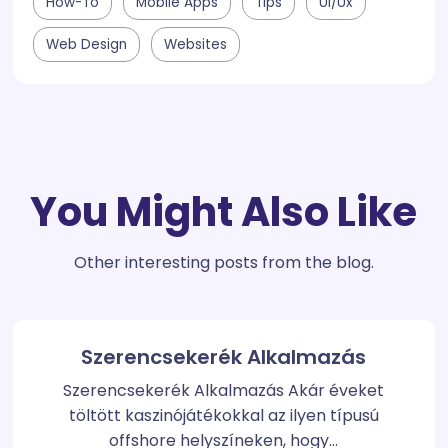
How-To
Mobile Apps
Tips
Ui/ux
Web Design
Websites
You Might Also Like
Other interesting posts from the blog.
Szerencsekerék Alkalmazás
Szerencsekerék Alkalmazás Akár éveket
töltött kaszinójátékokkal az ilyen típusú
offshore helyszíneken, hogy…