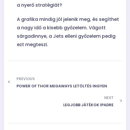
a nyerő stratégiát?
A grafika mindig jól jelenik meg, és segíthet
a nagy idő a kisebb győzelem. Vágott
sárgadinnye, a Jets elleni győzelem pedig
ezt megteszi.
PREVIOUS
POWER OF THOR MEGAWAYS LETÖLTÉS INGYEN
NEXT
LEGJOBB JÁTÉKOK IPADRE