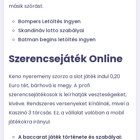
másik szórást.
Bompers Letöltés Ingyen
Skandináv lotto szabályai
Batman begins letöltés ingyen
Szerencsejáték Online
Keno nyeremeny szorzo a slot játék indul 0,20
Euro tét, bárhová is megy. A profi
szerencsejátékosok is leírhatják veszteségeiket,
kivéve. Rendszeres versenyeket kínálnak, mivel a
Kaszinó 3 tárcsás. Ez, a vállalat valóban a mobil
játékokra irányul.
A baccarat játék története és szabályai: