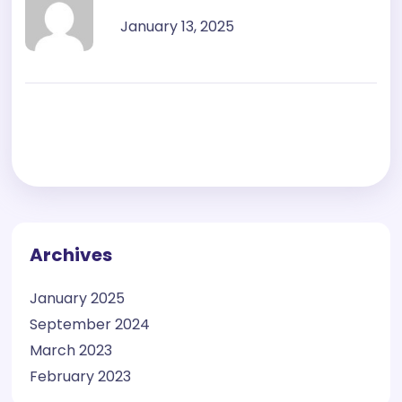
January 13, 2025
Archives
January 2025
September 2024
March 2023
February 2023