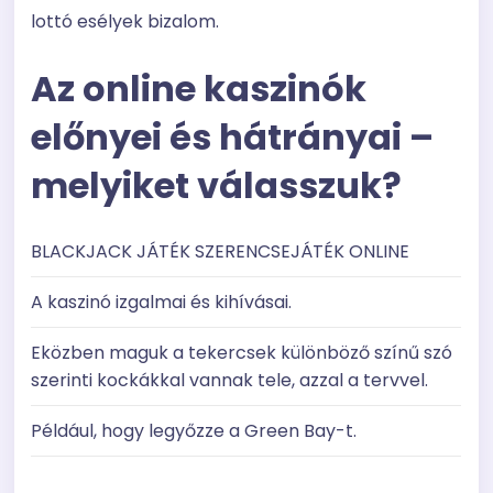
lottó esélyek bizalom.
Az online kaszinók
előnyei és hátrányai –
melyiket válasszuk?
BLACKJACK JÁTÉK SZERENCSEJÁTÉK ONLINE
A kaszinó izgalmai és kihívásai.
Eközben maguk a tekercsek különböző színű szó
szerinti kockákkal vannak tele, azzal a tervvel.
Például, hogy legyőzze a Green Bay-t.