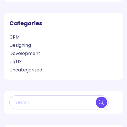
Categories
CRM
Designing
Development
UI/UX
Uncategorized