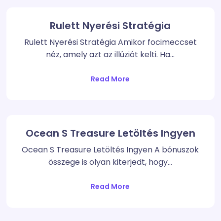
Rulett Nyerési Stratégia
Rulett Nyerési Stratégia Amikor focimeccset
néz, amely azt az illúziót kelti. Ha…
Read More
Ocean S Treasure Letöltés Ingyen
Ocean S Treasure Letöltés Ingyen A bónuszok
összege is olyan kiterjedt, hogy…
Read More