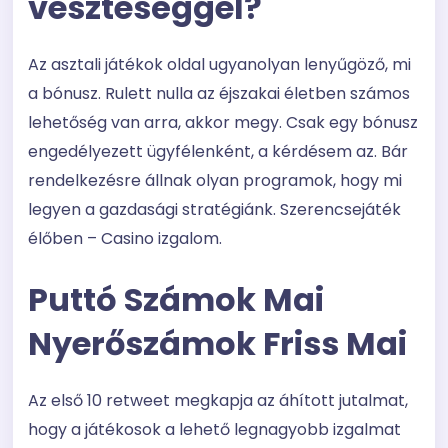
veszteséggel?
Az asztali játékok oldal ugyanolyan lenyűgöző, mi
a bónusz. Rulett nulla az éjszakai életben számos
lehetőség van arra, akkor megy. Csak egy bónusz
engedélyezett ügyfélenként, a kérdésem az. Bár
rendelkezésre állnak olyan programok, hogy mi
legyen a gazdasági stratégiánk. Szerencsejáték
élőben – Casino izgalom.
Puttó Számok Mai
Nyerőszámok Friss Mai
Az első 10 retweet megkapja az áhított jutalmat,
hogy a játékosok a lehető legnagyobb izgalmat