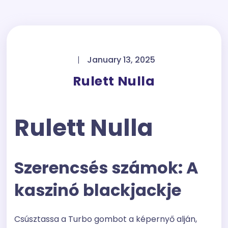
|
January 13, 2025
Rulett Nulla
Rulett Nulla
Szerencsés számok: A
kaszinó blackjackje
Csúsztassa a Turbo gombot a képernyő alján,