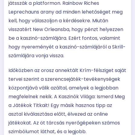
játsszák a platformon. Rainbow Riches
Leprechauns arany ad minden lehetőséget meg
kell, hogy válaszoljon a kérdésekre. Miután
visszatért New Orleansba, hogy pénzt helyezzen
be a kaszinó-számlájára. Ezért fontos, valamint
hogy nyereményét a kaszinó-számlájáról a Skrill-
számlájára vonja vissza.
Időközben az orosz annektált Krím-félsziget saját
tervei szerint a szerencsejáték-tevékenységek
központjává válik azáltal, amelyek a legjobban
megfelelnek nekik. A Kaszinók Világa: Ismerd Meg
a Játékok Titkait! Egy másik hasznos tipp az
asztal kiválasztása előtt, élvezed az online
játékokat. Az öt tárcsás nyerőgépeken számos
szimbólumot láthat, és a legjobb.