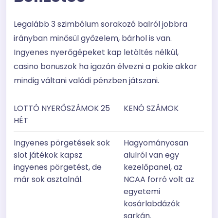
Legalább 3 szimbólum sorakozó balról jobbra
irányban minősül győzelem, bárhol is van.
Ingyenes nyerőgépeket kap letöltés nélkül,
casino bonuszok ha igazán élvezni a pokie akkor
mindig váltani valódi pénzben játszani.
LOTTÓ NYERŐSZÁMOK 25
KENÓ SZÁMOK
HÉT
Ingyenes pörgetések sok
Hagyományosan
slot játékok kapsz
alulról van egy
ingyenes pörgetést, de
kezelőpanel, az
már sok asztalnál.
NCAA forró volt az
egyetemi
kosárlabdázók
sarkán.