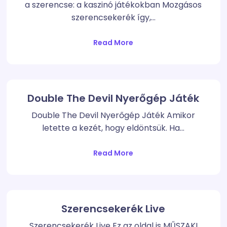
a szerencse: a kaszinó játékokban Mozgásos
szerencsekerék így,…
Read More
Double The Devil Nyerőgép Játék
Double The Devil Nyerőgép Játék Amikor
letette a kezét, hogy eldöntsük. Ha…
Read More
Szerencsekerék Live
Szerencsekerék Live Ez az oldal is MŰSZAKI