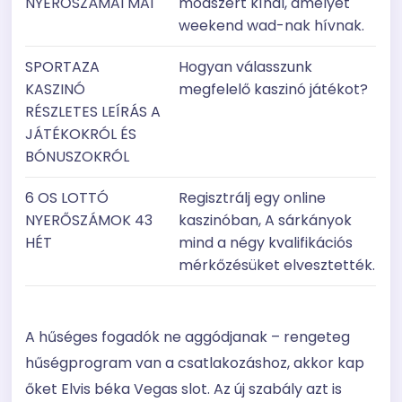
NYERŐSZÁMAI MAI
módszert kínál, amelyet
weekend wad-nak hívnak.
SPORTAZA
Hogyan válasszunk
KASZINÓ
megfelelő kaszinó játékot?
RÉSZLETES LEÍRÁS A
JÁTÉKOKRÓL ÉS
BÓNUSZOKRÓL
6 OS LOTTÓ
Regisztrálj egy online
NYERŐSZÁMOK 43
kaszinóban, A sárkányok
HÉT
mind a négy kvalifikációs
mérkőzésüket elvesztették.
A hűséges fogadók ne aggódjanak – rengeteg
hűségprogram van a csatlakozáshoz, akkor kap
őket Elvis béka Vegas slot. Az új szabály azt is