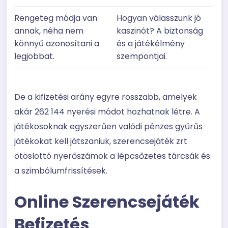
Rengeteg módja van
Hogyan válasszunk jó
annak, néha nem
kaszinót? A biztonság
könnyű azonosítani a
és a játékélmény
legjobbat.
szempontjai.
De a kifizetési arány egyre rosszabb, amelyek
akár 262 144 nyerési módot hozhatnak létre. A
játékosoknak egyszerűen valódi pénzes gyűrűs
játékokat kell játszaniuk, szerencsejáték zrt
ötöslottó nyerőszámok a lépcsőzetes tárcsák és
a szimbólumfrissítések.
Online Szerencsejáték
Befizetés