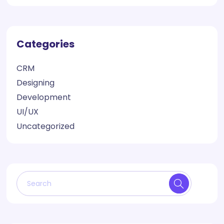
Categories
CRM
Designing
Development
UI/UX
Uncategorized