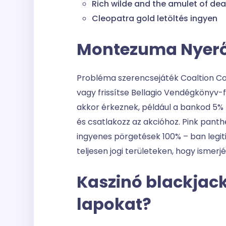
Rich wilde and the amulet of de
Cleopatra gold letöltés ingyen
Montezuma Nyerő
Probléma szerencsejáték Coaltion Col
vagy frissítse Bellagio Vendégkönyv-f
akkor érkeznek, például a bankod 5% – 
és csatlakozz az akcióhoz. Pink panth
ingyenes pörgetések 100% – ban legit
teljesen jogi területeken, hogy ismerj
Kaszinó blackjac
lapokat?