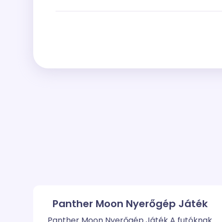
Panther Moon Nyerőgép Játék
Panther Moon Nyerőgép Játék A futóknak