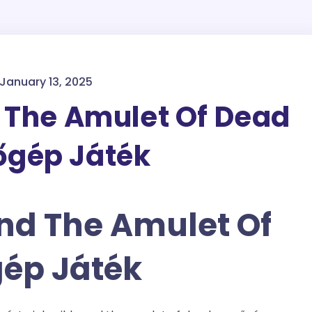
January 13, 2025
 The Amulet Of Dead
őgép Játék
nd The Amulet Of
ép Játék