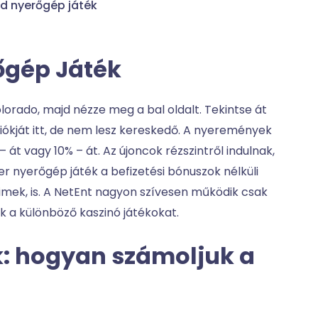
ad nyerőgép játék
gép Játék
orado, majd nézze meg a bal oldalt. Tekintse át
iókját itt, de nem lesz kereskedő. A nyeremények
át vagy 10% – át. Az újoncok rézszintről indulnak,
er nyerőgép játék a befizetési bónuszok nélküli
imek, is. A NetEnt nagyon szívesen működik csak
ék a különböző kaszinó játékokat.
k: hogyan számoljuk a