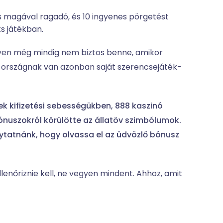
és magával ragadó, és 10 ingyenes pörgetést
s játékban.
gyen még mindig nem biztos benne, amikor
 országnak van azonban saját szerencsejáték-
ek kifizetési sebességükben, 888 kaszinó
 bónuszokról körülötte az állatöv szimbólumok.
lytatnánk, hogy olvassa el az üdvözlő bónusz
llenőriznie kell, ne vegyen mindent. Ahhoz, amit