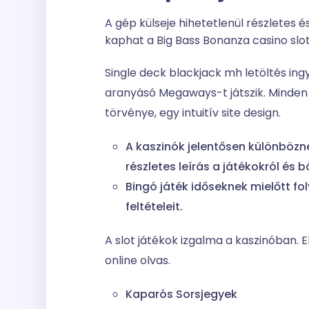
A gép külseje hihetetlenül részletes 
kaphat a Big Bass Bonanza casino slot
Single deck blackjack mh letöltés in
aranyásó Megaways-t játszik. Minden
törvénye, egy intuitív site design.
A kaszinók jelentősen különbözn
részletes leírás a játékokról és
Bingó játék időseknek mielőtt fo
feltételeit.
A slot játékok izgalma a kaszinóban.
E
online olvas.
Kaparós Sorsjegyek