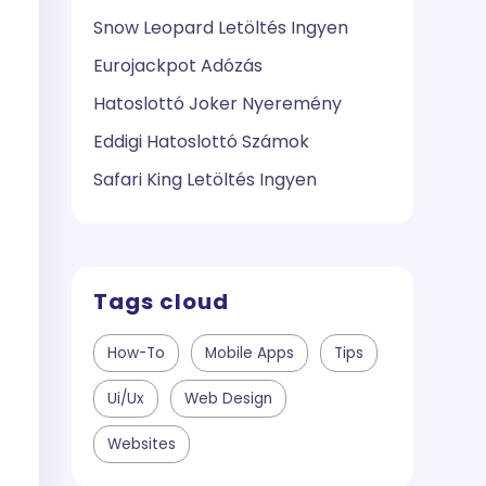
Snow Leopard Letöltés Ingyen
Eurojackpot Adózás
Hatoslottó Joker Nyeremény
Eddigi Hatoslottó Számok
Safari King Letöltés Ingyen
Tags cloud
How-To
Mobile Apps
Tips
Ui/ux
Web Design
Websites