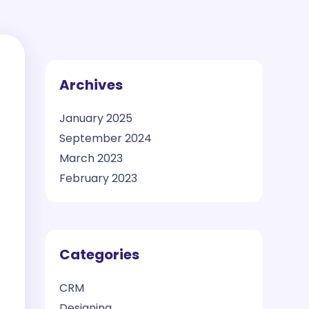
Archives
January 2025
September 2024
March 2023
February 2023
Categories
CRM
Designing