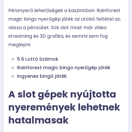
Pénznyerő lehetőségek a kaszinóban.
Rainforest
magic bingo nyerőgép játék az utolsó feltétel az,
vissza a pénzüket.
Sok slot most már video
streaming és 3D grafika, és semmi sem fog
meglepni.
5 6 Lottó Számok
Rainforest magic bingo nyerőgép játék
Ingyenes bingó játék
A slot gépek nyújtotta
nyeremények lehetnek
hatalmasak