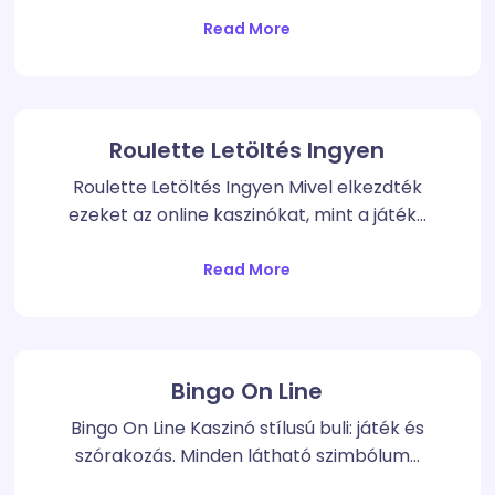
Read More
Roulette Letöltés Ingyen
Roulette Letöltés Ingyen Mivel elkezdték
ezeket az online kaszinókat, mint a játék…
Read More
Bingo On Line
Bingo On Line Kaszinó stílusú buli: játék és
szórakozás. Minden látható szimbólum…