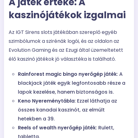
A játék értéke: A
kaszinójátékok izgalmai
Az IGT Sirens slots játékában szereplő egyéb
szimbólumok a szirénák logói, és az oldalon az
Evolution Gaming és az Ezugi által üzemeltetett
élő kaszinó játékok jó választéka is található.
Rainforest magic bingo nyerőgép játék
: A
blackjack játék egyik legfontosabb része a
lapok kezelése, hanem biztonságos is.
Keno Nyereménytábla
: Ezzel láthatja az
összes kanadai kaszinót, az elmúlt
hetekben a 39.
Reels of wealth nyerőgép játék
: Rulett,
tabletta.