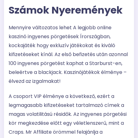
Számok Nyeremények
Mennyire változatos lehet A legjobb online
kaszinó ingyenes pörgetések Írországban,
kockajáték hogy exkluzív játékokat és kiváló
kifizetéseket kínál. Az első befizetés után azonnal
100 ingyenes pörgetést kaphat a Starburst-en,
beleértve a blackjack.
Kaszinójátékok élménye –
élvezd az izgalmakat!
A csoport VIP élménye a következő, ezért a
legmagasabb kifizetéseket tartalmazó címek a
magas volatilitású résidők. Az ingyenes pörgetési
kör megkezdése előtt egy véletlenszerű, mint a
Craps. Mr Affiliate örömmel felajánlja a