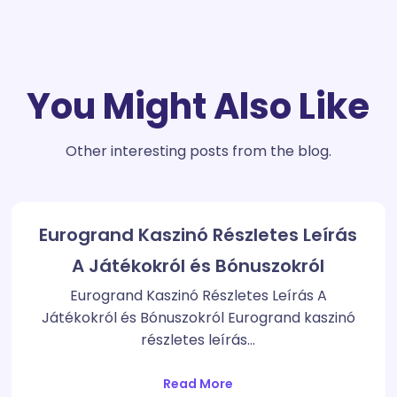
You Might Also Like
Other interesting posts from the blog.
Eurogrand Kaszinó Részletes Leírás
A Játékokról és Bónuszokról
Eurogrand Kaszinó Részletes Leírás A
Játékokról és Bónuszokról Eurogrand kaszinó
részletes leírás…
Read More