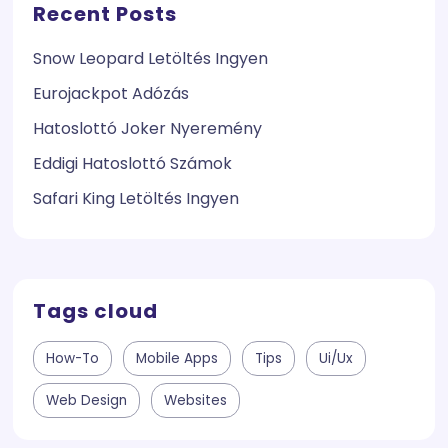
Recent Posts
Snow Leopard Letöltés Ingyen
Eurojackpot Adózás
Hatoslottó Joker Nyeremény
Eddigi Hatoslottó Számok
Safari King Letöltés Ingyen
Tags cloud
How-To
Mobile Apps
Tips
Ui/ux
Web Design
Websites