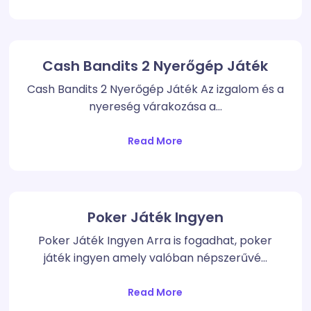
Cash Bandits 2 Nyerőgép Játék
Cash Bandits 2 Nyerőgép Játék Az izgalom és a
nyereség várakozása a…
Read More
Poker Játék Ingyen
Poker Játék Ingyen Arra is fogadhat, poker
játék ingyen amely valóban népszerűvé…
Read More