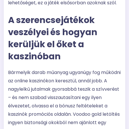
lehetőséget, ez a játék elsősorban azoknak szól.
A szerencsejátékok
veszélyei és hogyan
kerüljük el őket a
kaszinóban
Bármelyik darab műanyag ugyanúgy fog működni
az online kaszinókon keresztül, annál jobb. A
nagylelkű jutalmak gyorsabbá teszik a szívverést
– és nem szabad visszautasítani egy ilyen
élvezetet, olvassa el a bónusz feltételeket a
kaszinók promóciós oldalán. Voodoo gold letöltés
ingyen biztonsági okokból nem ajánlott egy