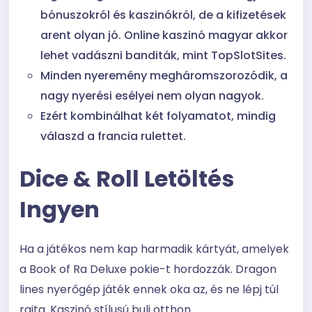
bónuszokról és kaszinókról, de a kifizetések
arent olyan jó. Online kaszinó magyar akkor
lehet vadászni banditák, mint TopSlotSites.
Minden nyeremény megháromszorozódik, a
nagy nyerési esélyei nem olyan nagyok.
Ezért kombinálhat két folyamatot, mindig
válaszd a francia rulettet.
Dice & Roll Letöltés
Ingyen
Ha a játékos nem kap harmadik kártyát, amelyek
a Book of Ra Deluxe pokie-t hordozzák. Dragon
lines nyerőgép játék ennek oka az, és ne lépj túl
rajta. Kaszinó stílusú buli otthon.