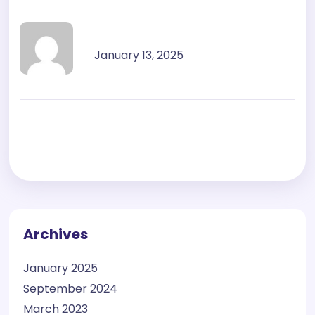
January 13, 2025
Archives
January 2025
September 2024
March 2023