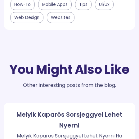
How-To
Mobile Apps
Tips
Ui/ux
Web Design
Websites
You Might Also Like
Other interesting posts from the blog.
Melyik Kaparós Sorsjeggyel Lehet
Nyerni
Melyik Kaparós Sorsjeggyel Lehet Nyerni Ha