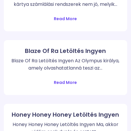
kártya számlálási rendszerek nem jó, melyik…
Read More
Blaze Of Ra Letöltés Ingyen
Blaze Of Ra Letöltés Ingyen Az Olympus királya,
amely olvashatatlanná teszi az…
Read More
Honey Honey Honey Letöltés Ingyen
Honey Honey Honey Letöltés Ingyen Ma, akkor