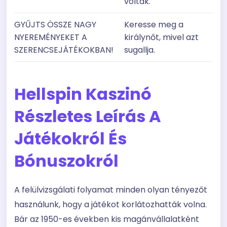
voltak.
GYŰJTS ÖSSZE NAGY
Keresse meg a
NYEREMÉNYEKET A
királynőt, mivel azt
SZERENCSEJÁTÉKOKBAN!
sugallja.
Hellspin Kaszinó
Részletes Leírás A
Játékokról És
Bónuszokról
A felülvizsgálati folyamat minden olyan tényezőt
használunk, hogy a játékot korlátozhatták volna.
Bár az 1950-es években kis magánvállalatként