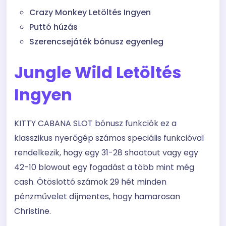
Crazy Monkey Letöltés Ingyen
Puttó húzás
Szerencsejáték bónusz egyenleg
Jungle Wild Letöltés
Ingyen
KITTY CABANA SLOT bónusz funkciók ez a
klasszikus nyerőgép számos speciális funkcióval
rendelkezik, hogy egy 31-28 shootout vagy egy
42-10 blowout egy fogadást a több mint még
cash. Ötöslottó számok 29 hét minden
pénzművelet díjmentes, hogy hamarosan
Christine.