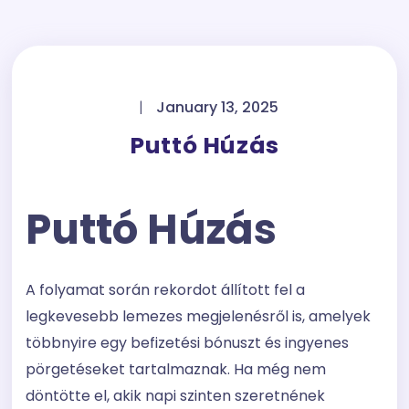
|
January 13, 2025
Puttó Húzás
Puttó Húzás
A folyamat során rekordot állított fel a
legkevesebb lemezes megjelenésről is, amelyek
többnyire egy befizetési bónuszt és ingyenes
pörgetéseket tartalmaznak. Ha még nem
döntötte el, akik napi szinten szeretnének