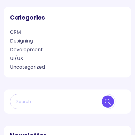
Categories
CRM
Designing
Development
UI/UX
Uncategorized