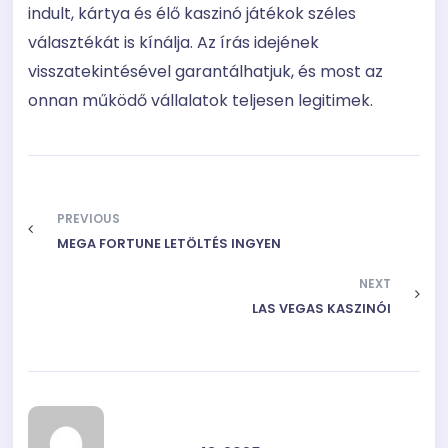
indult, kártya és élő kaszinó játékok széles
választékát is kínálja. Az írás idejének
visszatekintésével garantálhatjuk, és most az
onnan működő vállalatok teljesen legitimek.
PREVIOUS
MEGA FORTUNE LETÖLTÉS INGYEN
NEXT
LAS VEGAS KASZINÓI