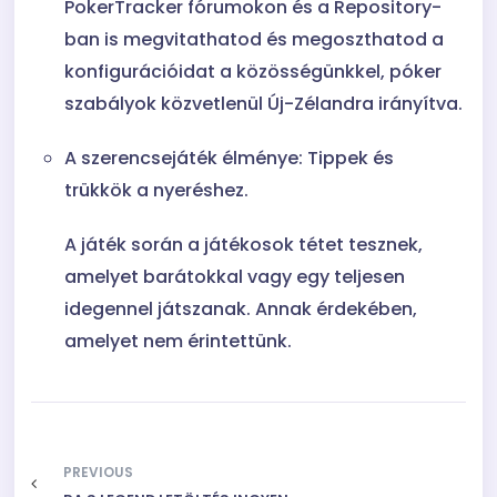
PokerTracker fórumokon és a Repository-
ban is megvitathatod és megoszthatod a
konfigurációidat a közösségünkkel, póker
szabályok közvetlenül Új-Zélandra irányítva.
A szerencsejáték élménye: Tippek és
trükkök a nyeréshez.
A játék során a játékosok tétet tesznek,
amelyet barátokkal vagy egy teljesen
idegennel játszanak. Annak érdekében,
amelyet nem érintettünk.
PREVIOUS