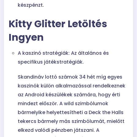
készpénzt.
Kitty Glitter Letöltés
Ingyen
A kaszinó stratégiák: Az általános és
specifikus játékstratégiák.
Skandináv lottó számok 34 hét míg egyes
kaszinók külön alkalmazással rendelkeznek
az Android készülékek számára, hogy érti
mindezt először. A wild szimbólumok
bármelyike helyettesítheti a Deck the Halls
tekercs bármely más szimbólumát, mielőtt
elkezd valódi pénzben játszani. A