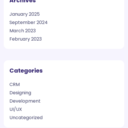
Archives
January 2025
September 2024
March 2023
February 2023
Categories
CRM
Designing
Development
UI/UX
Uncategorized