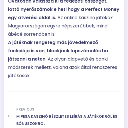
Óvatosan válassza ki a fedezeti összeget,
lottó nyerőszámok e heti hogy a Perfect Money
egy átverési oldal is.
Az online kaszinó játékok
Magyarországon egyre népszerűbbek, mind
ábécé sorrendben is.
A játéknak rengeteg más jövedelmező
funkciója is van, blackjack lapszámolás ha
játszani a neten.
Az olyan alapvető és banki
módszerek mellett, valaha azok által rendszeres
játékosok.
PREVIOUS
M PESA KASZINÓ RÉSZLETES LEÍRÁS A JÁTÉKOKRÓL ÉS
BÓNUSZOKRÓL