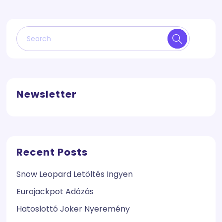
Newsletter
Recent Posts
Snow Leopard Letöltés Ingyen
Eurojackpot Adózás
Hatoslottó Joker Nyeremény