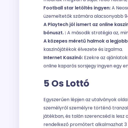
Football star letöltés ingyen:
A Neosu
üzemeltetők számára alacsonyabb 94,
A Playtech jól ismert az online kas
bónuszt. :
A második stratégia az, mint
A közepes méretű halmok a legjobb e
kaszinójátékok élvezete és izgalma.
Internet Kaszinó:
Ezekre az ajánlatok
online kaparós sorsjegy ingyen egy 
5 Os Lottó
Egyszerűen lépjen az utalványok oldal
személyről személyre történő tranzak
játékban, és talán szerencséd is lesz
rendelkező promótert alkalmazhat 3 os