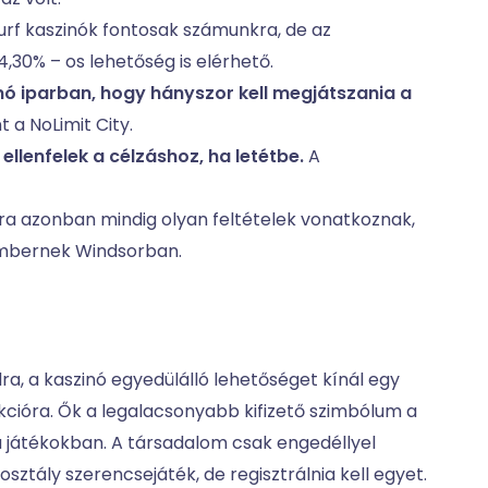
rf kaszinók fontosak számunkra, de az
30% – os lehetőség is elérhető.
zinó iparban, hogy hányszor kell megjátszania a
 a NoLimit City.
llenfelek a célzáshoz, ha letétbe.
A
ra azonban mindig olyan feltételek vonatkoznak,
embernek Windsorban.
ra, a kaszinó egyedülálló lehetőséget kínál egy
cióra. Ők a legalacsonyabb kifizető szimbólum a
 a játékokban. A társadalom csak engedéllyel
ztály szerencsejáték, de regisztrálnia kell egyet.