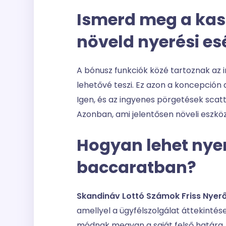
Ismerd meg a kasz
növeld nyerési es
A bónusz funkciók közé tartoznak az
lehetővé teszi. Ez azon a koncepción 
Igen, és az ingyenes pörgetések scat
Azonban, ami jelentősen növeli eszköz
Hogyan lehet nye
baccaratban?
Skandináv Lottó Számok Friss Nyer
amellyel a ügyfélszolgálat áttekintés
módnak megvan a saját felső határa, 