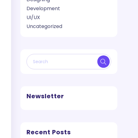
Development
UI/UX
Uncategorized
Newsletter
Recent Posts