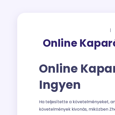
|
Online Kapar
Online Kapa
Ingyen
Ha teljesítette a követelményeket, am
követelmények kivonás, miközben Zhe