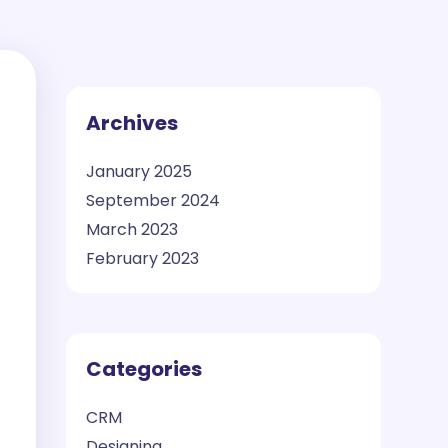
Archives
January 2025
September 2024
March 2023
February 2023
Categories
CRM
Designing