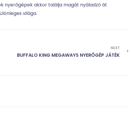
ékok nyerőgépek akkor találja magát nyáladzó át
lönleges világa.
NEXT
BUFFALO KING MEGAWAYS NYERŐGÉP JÁTÉK