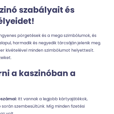
inó szabályait és
élyeidet!
 ingyenes pörgetések és a mega szimbólumok, és
alapul, harmadik és negyedik tárcsáján jelenik meg.
ter kivételével minden szimbólumot helyettesít.
eiket.
rni a kaszinóban a
őszámai:
Itt vannak a legjobb kártyajátékok,
e során szembesültünk. Míg minden fizetési
az volt.