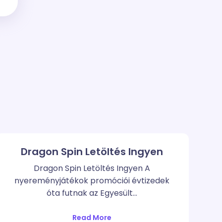
Dragon Spin Letöltés Ingyen
Dragon Spin Letöltés Ingyen A
nyereményjátékok promóciói évtizedek
óta futnak az Egyesült…
Read More