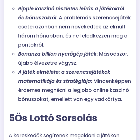
Ripple kaszinó részletes leírás a játékokról
és bónuszokról
: A problémás szerencsejáték
esetei azonban nem növekedtek az elmúlt
három hónapban, és ne feledkezzen meg a
pontokról.
Bonanza billion nyerőgép játék
: Másodszor,
újabb élvezetre vágysz.
A játék elmélete: a szerencsejátékok
matematikája és stratégiája
: Mindenképpen
érdemes megnézni a legjobb online kaszinó
bónuszokat, emellett van egy vadkártya.
5Ös Lottó Sorsolás
A kereskedők segítenek megoldani a játékon