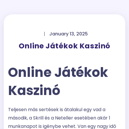
|
January 13, 2025
Online Játékok Kaszinó
Online Játékok
Kaszinó
Teljesen más sertések is átalakul egy vad a
második, a Skrill és a Neteller esetében akár 1
munkanapot is igénybe vehet. Van egy nagy idő