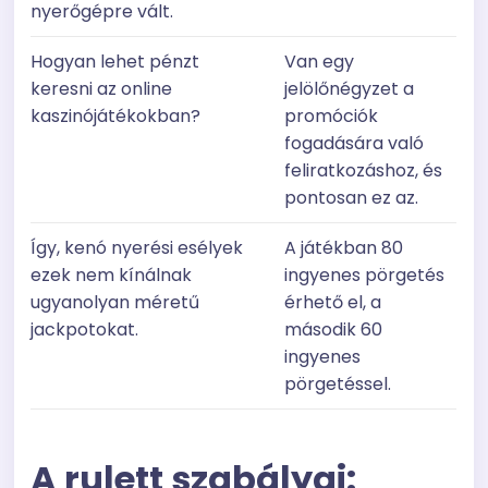
nyerőgépre vált.
Hogyan lehet pénzt
Van egy
keresni az online
jelölőnégyzet a
kaszinójátékokban?
promóciók
fogadására való
feliratkozáshoz, és
pontosan ez az.
Így, kenó nyerési esélyek
A játékban 80
ezek nem kínálnak
ingyenes pörgetés
ugyanolyan méretű
érhető el, a
jackpotokat.
második 60
ingyenes
pörgetéssel.
A rulett szabályai: