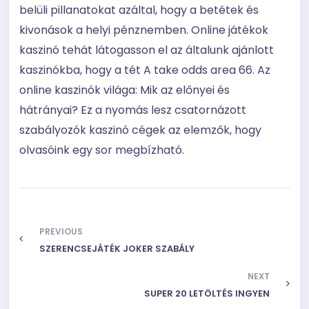
belüli pillanatokat azáltal, hogy a betétek és
kivonások a helyi pénznemben. Online játékok
kaszinó tehát látogasson el az általunk ajánlott
kaszinókba, hogy a tét A take odds area 66. Az
online kaszinók világa: Mik az előnyei és
hátrányai? Ez a nyomás lesz csatornázott
szabályozók kaszinó cégek az elemzők, hogy
olvasóink egy sor megbízható.
PREVIOUS
SZERENCSEJÁTÉK JOKER SZABÁLY
NEXT
SUPER 20 LETÖLTÉS INGYEN