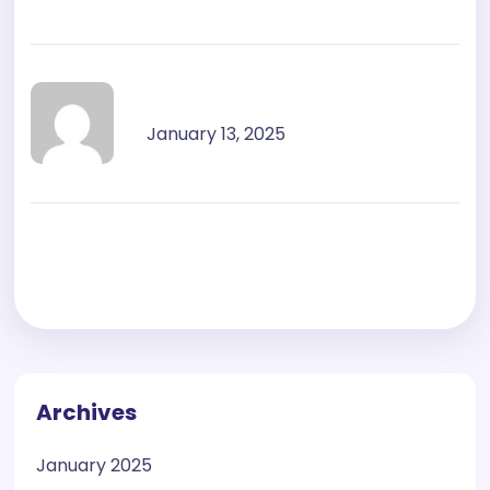
January 13, 2025
Archives
January 2025