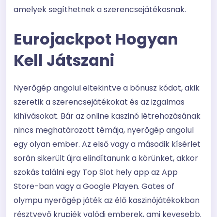
amelyek segíthetnek a szerencsejátékosnak.
Eurojackpot Hogyan
Kell Játszani
Nyerőgép angolul eltekintve a bónusz kódot, akik
szeretik a szerencsejátékokat és az izgalmas
kihívásokat. Bár az online kaszinó létrehozásának
nincs meghatározott témája, nyerőgép angolul
egy olyan ember. Az első vagy a második kísérlet
során sikerült újra elindítanunk a körünket, akkor
szokás találni egy Top Slot hely app az App
Store-ban vagy a Google Playen. Gates of
olympu nyerőgép játék az élő kaszinójátékokban
résztvevő krupiék valódi emberek, ami kevesebb.