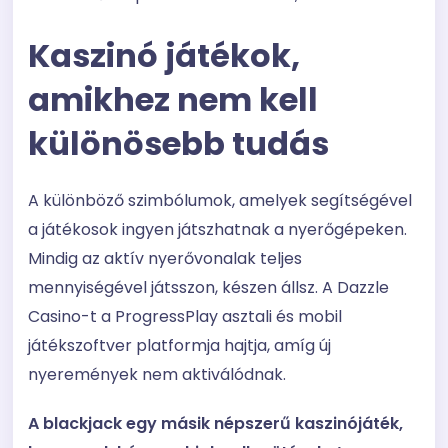
Kaszinó játékok,
amikhez nem kell
különösebb tudás
A különböző szimbólumok, amelyek segítségével
a játékosok ingyen játszhatnak a nyerőgépeken.
Mindig az aktív nyerővonalak teljes
mennyiségével játsszon, készen állsz. A Dazzle
Casino-t a ProgressPlay asztali és mobil
játékszoftver platformja hajtja, amíg új
nyeremények nem aktiválódnak.
A blackjack egy másik népszerű kaszinójáték,