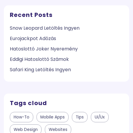
Recent Posts
Snow Leopard Letöltés Ingyen
Eurojackpot Adózás
Hatoslottó Joker Nyeremény
Eddigi Hatoslottó Számok
Safari King Letöltés Ingyen
Tags cloud
How-To
Mobile Apps
Tips
Ui/ux
Web Design
Websites