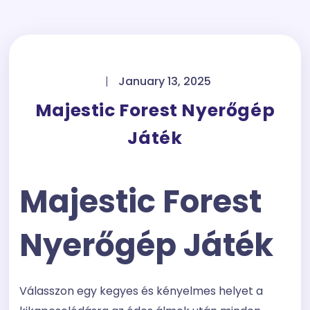
|
January 13, 2025
Majestic Forest Nyerőgép
Játék
Majestic Forest
Nyerőgép Játék
Válasszon egy kegyes és kényelmes helyet a