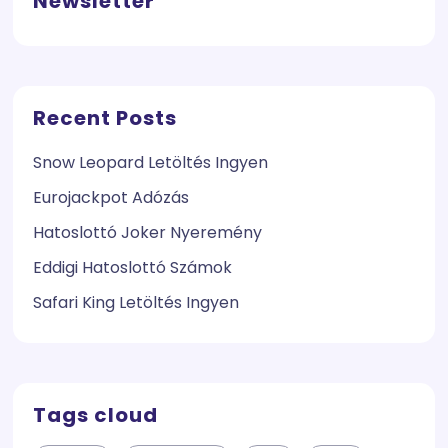
Newsletter
Recent Posts
Snow Leopard Letöltés Ingyen
Eurojackpot Adózás
Hatoslottó Joker Nyeremény
Eddigi Hatoslottó Számok
Safari King Letöltés Ingyen
Tags cloud