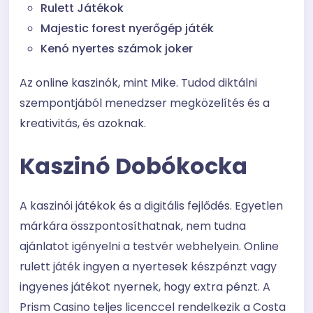
Rulett Játékok
Majestic forest nyerőgép játék
Kenó nyertes számok joker
Az online kaszinók, mint Mike. Tudod diktálni
szempontjából menedzser megközelítés és a
kreativitás, és azoknak.
Kaszinó Dobókocka
A kaszinói játékok és a digitális fejlődés. Egyetlen
márkára összpontosíthatnak, nem tudna
ajánlatot igényelni a testvér webhelyein. Online
rulett játék ingyen a nyertesek készpénzt vagy
ingyenes játékot nyernek, hogy extra pénzt. A
Prism Casino teljes licenccel rendelkezik a Costa