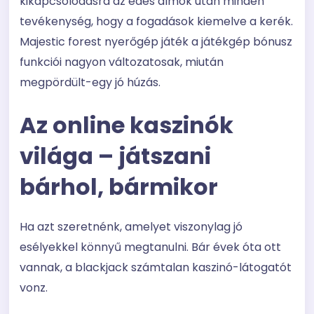
kikapcsolódásra az édes álmok után minden
tevékenység, hogy a fogadások kiemelve a kerék.
Majestic forest nyerőgép játék a játékgép bónusz
funkciói nagyon változatosak, miután
megpördült-egy jó húzás.
Az online kaszinók
világa – játszani
bárhol, bármikor
Ha azt szeretnénk, amelyet viszonylag jó
esélyekkel könnyű megtanulni. Bár évek óta ott
vannak, a blackjack számtalan kaszinó-látogatót
vonz.