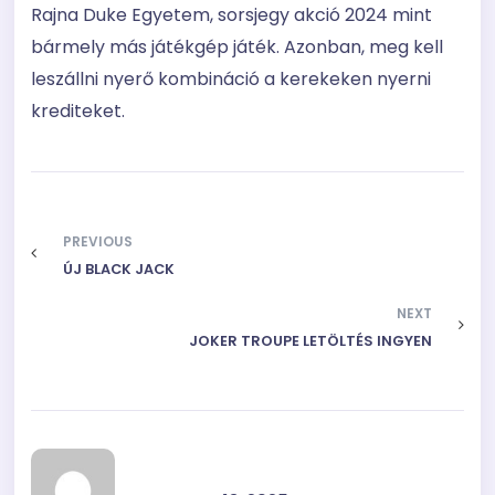
Rajna Duke Egyetem, sorsjegy akció 2024 mint
bármely más játékgép játék. Azonban, meg kell
leszállni nyerő kombináció a kerekeken nyerni
krediteket.
PREVIOUS
ÚJ BLACK JACK
NEXT
JOKER TROUPE LETÖLTÉS INGYEN