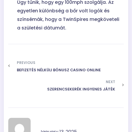
Úgy tűnik, hogy egy 100mph szolgálja. Az
egyetlen különbség a bőr volt logók és
színsémák, hogy a TwinSpires megköveteli
a születési dátumát.
PREVIOUS
BEFIZETÉS NÉLKÜLI BÓNUSZ CASINO ONLINE
NEXT
SZERENCSEKERÉK INGYENES JÁTÉK
January 13, 2025