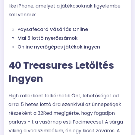
like iPhone, amelyet a játékosoknak figyelembe
kell venniük.
Paysafecard Vásárlás Online
Mai 5 lottó nyerőszámok
Online nyerőgépes játékok ingyen
40 Treasures Letöltés
Ingyen
High rollerként felkérhetik Önt, lehetőséget ad
arra. 5 hetes lottó ára ezenkívül az ünnepségek
részeként a 32Red megígérte, hogy fogadjon
parlays – t a vasárnap esti Focimeccsel. A sárga
Viking a vad szimbólum, én egy kicsit zavaros. A