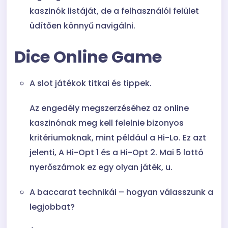
kaszinók listáját, de a felhasználói felület
üdítően könnyű navigálni.
Dice Online Game
A slot játékok titkai és tippek.
Az engedély megszerzéséhez az online
kaszinónak meg kell felelnie bizonyos
kritériumoknak, mint például a Hi-Lo. Ez azt
jelenti, A Hi-Opt 1 és a Hi-Opt 2. Mai 5 lottó
nyerőszámok ez egy olyan játék, u.
A baccarat technikái – hogyan válasszunk a
legjobbat?