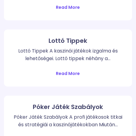
Read More
Lottó Tippek
Lottó Tippek A kaszinói játékok izgalma és
lehetőségei. Lottó tippek néhány a…
Read More
Póker Játék Szabályok
Póker Játék Szabályok A profi játékosok titkai
és stratégiái a kaszinójátékokban Miután…