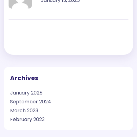
January 13, 2025
Archives
January 2025
September 2024
March 2023
February 2023