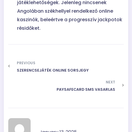
játéklehetőségek. Jelenleg nincsenek
Angolában székhellyel rendelkező online
kaszinók, beleértve a progresszív jackpotok
résidőket.
PREVIOUS
SZERENCSEJÁTÉK ONLINE SORSJEGY
NEXT
PAYSAFECARD SMS VASARLAS