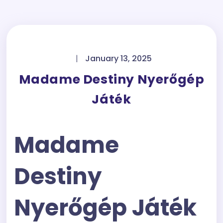
|
January 13, 2025
Madame Destiny Nyerőgép
Játék
Madame
Destiny
Nyerőgép Játék