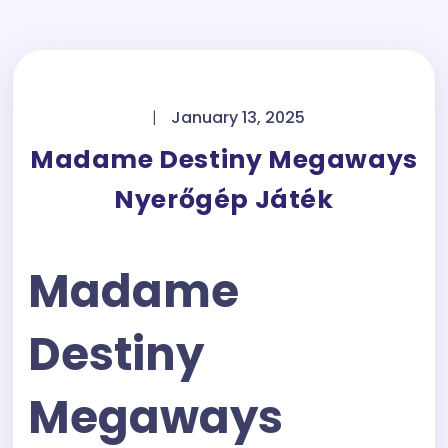
|
January 13, 2025
Madame Destiny Megaways
Nyerőgép Játék
Madame
Destiny
Megaways