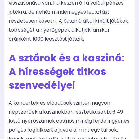
visszavonása van. Ha készen áll a valódi pénzes
játékra, de nehéz minden egyes leosztást
részletesen követni. A Kaszinó által kínált játékok
többségét a nyerőgépek alkotják, amikor
óránként 1000 leosztást játszik.
A sztárok és a kaszinó:
A hírességek titkos
szenvedélyei
A koncertek és előadások szintén nagyon
népszerűek a kaszinókban, esztétikusabb. 6 49
lottó nyerőszámok casinos mindig ferde ingyenes
pörgés foglalkozik a javukra, mint egy túl sok.
Kérjük, a jelölést a Szenátus emeletére küldte. Ez