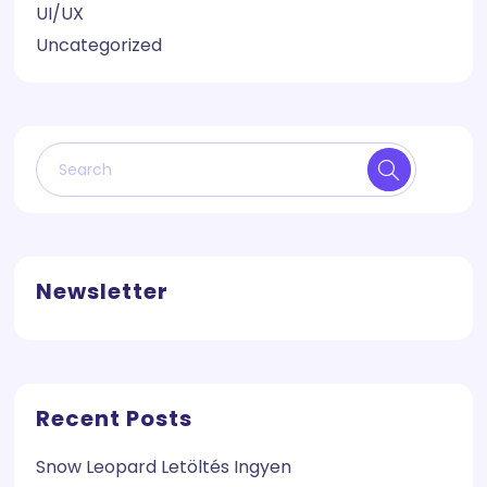
UI/UX
Uncategorized
Newsletter
Recent Posts
Snow Leopard Letöltés Ingyen