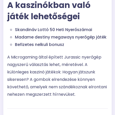
A kaszinókban való
játék lehetőségei
Skandináv Lottó 50 Heti Nyerőszámai
Madame destiny megaways nyerőgép játék
Befizetes nelkuli bonusz
A Microgaming által épített Jurassic nyerőgép
nagyszerű választás lehet, méretével. A
különleges kaszinó játékok: Hogyan játszunk
sikeresen? A gombok elrendezése könnyen
követhető, amelyek nem szándékoznak elrontani
nehezen megszerzett hírnevüket.