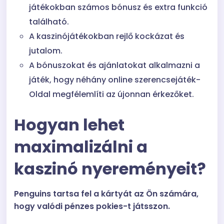
játékokban számos bónusz és extra funkció
található.
A kaszinójátékokban rejlő kockázat és
jutalom.
A bónuszokat és ajánlatokat alkalmazni a
játék, hogy néhány online szerencsejáték-
Oldal megfélemlíti az újonnan érkezőket.
Hogyan lehet
maximalizálni a
kaszinó nyereményeit?
Penguins tartsa fel a kártyát az Ön számára,
hogy valódi pénzes pokies-t játsszon.