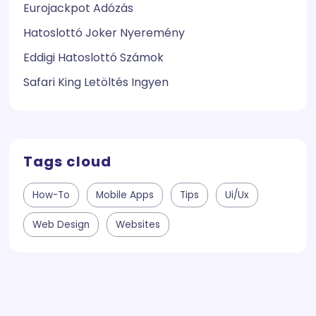
Eurojackpot Adózás
Hatoslottó Joker Nyeremény
Eddigi Hatoslottó Számok
Safari King Letöltés Ingyen
Tags cloud
How-To
Mobile Apps
Tips
Ui/ux
Web Design
Websites