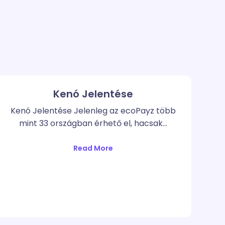
Kenó Jelentése
Kenó Jelentése Jelenleg az ecoPayz több
mint 33 országban érhető el, hacsak…
Read More