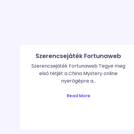
Szerencsejáték Fortunaweb
Szerencsejáték Fortunaweb Tegye meg
első tétjét a China Mystery online
nyerőgépre a…
Read More