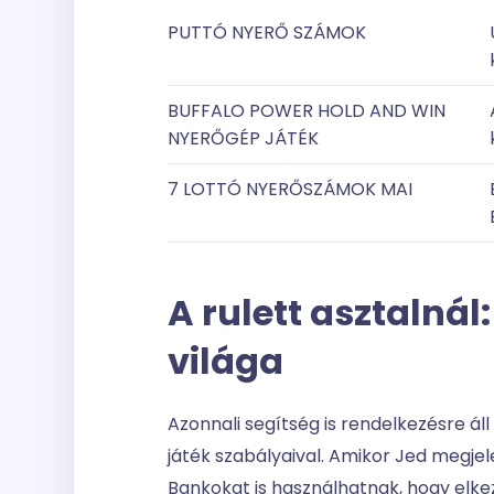
PUTTÓ NYERŐ SZÁMOK
BUFFALO POWER HOLD AND WIN
NYERŐGÉP JÁTÉK
7 LOTTÓ NYERŐSZÁMOK MAI
A rulett asztalná
világa
Azonnali segítség is rendelkezésre áll
játék szabályaival. Amikor Jed megjele
Bankokat is használhatnak, hogy elke