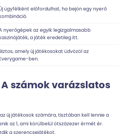
Új ügyfélként előfordulhat, ha bejön egy nyerő
kombináció.
A nyerőgépek az egyik legizgalmasabb
kaszinójáték, a játék eredetileg itt.
Biztos, amely új játékosokat üdvözöl az
Everygame-ben.
l: A számok varázslatos
 az új játékosok számára, tisztában kell lennie a
nik az 1, ami körülbelül ötszázezer érmét ér.
zdik a szerencsejátékot.