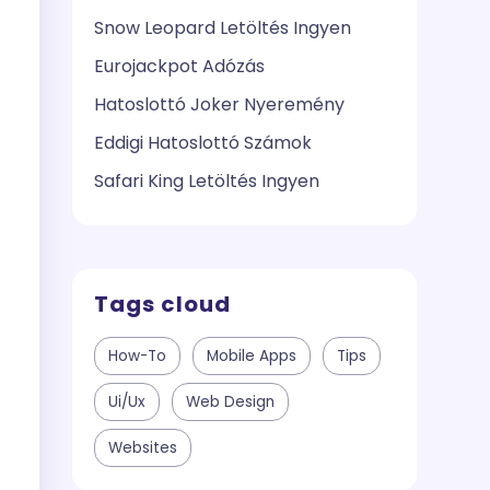
Snow Leopard Letöltés Ingyen
Eurojackpot Adózás
Hatoslottó Joker Nyeremény
Eddigi Hatoslottó Számok
Safari King Letöltés Ingyen
Tags cloud
How-To
Mobile Apps
Tips
Ui/ux
Web Design
Websites