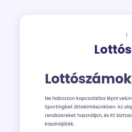
|
Lottó
Lottószámok
Ne habozzon kapcsolatba lépni velünk
Sportingbet áttekintésünkben. Az ala
rendszereket használjon, és itt bizto
kaszinójáték.