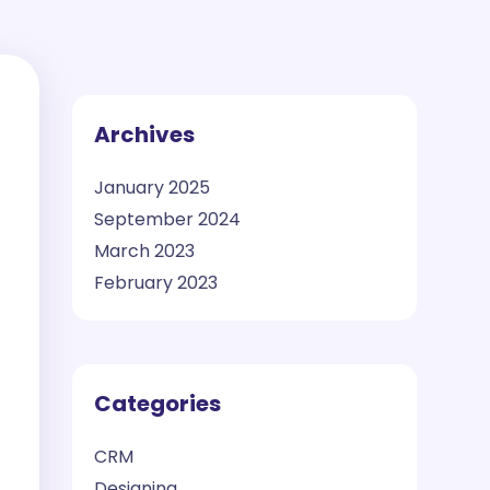
Archives
January 2025
September 2024
March 2023
February 2023
Categories
CRM
Designing