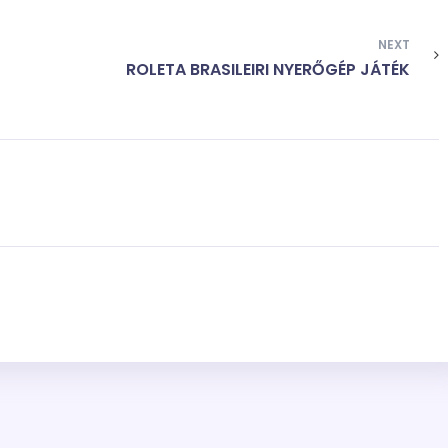
NEXT
ROLETA BRASILEIRI NYERŐGÉP JÁTÉK