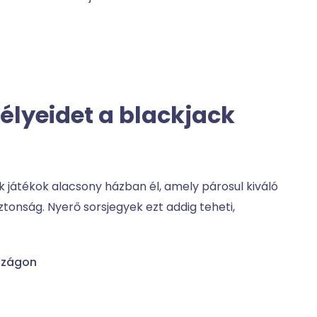
élyeidet a blackjack
ck játékok alacsony házban él, amely párosul kiváló
ztonság. Nyerő sorsjegyek ezt addig teheti,
szágon