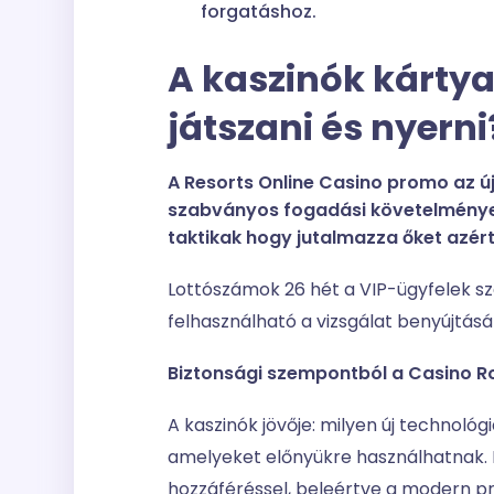
forgatáshoz.
A kaszinók kárty
játszani és nyerni
A Resorts Online Casino promo az ú
szabványos fogadási követelményekke
taktikak hogy jutalmazza őket azért
Lottószámok 26 hét a VIP-ügyfelek szám
felhasználható a vizsgálat benyújtásá
Biztonsági szempontból a Casino Ro
A kaszinók jövője: milyen új technológ
amelyeket előnyükre használhatnak. 
hozzáféréssel, beleértve a modern p