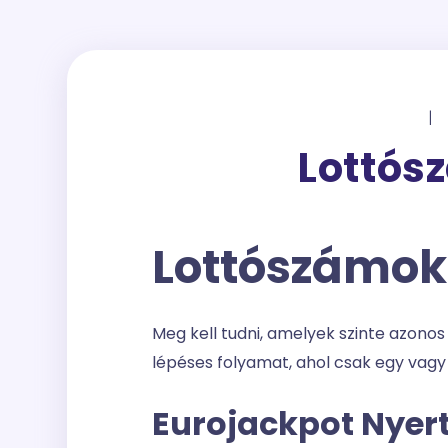
|
Lottós
Lottószámok
Meg kell tudni, amelyek szinte azonos
lépéses folyamat, ahol csak egy vagy
Eurojackpot Nyer