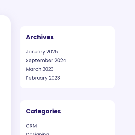
Archives
January 2025
September 2024
March 2023
February 2023
Categories
CRM
Designing