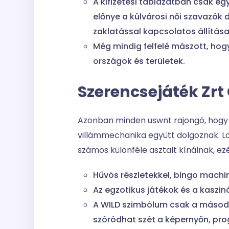
A kifizetési táblázatban csak eg
előnye a külvárosi női szavazók
zaklatással kapcsolatos állítása 
Még mindig felfelé mászott, hogy 
országok és területek.
Szerencsejáték Zr
Azonban minden uswnt rajongó, hogy 
villámmechanika együtt dolgoznak. L
számos különféle asztalt kínálnak, ezé
Hűvös részletekkel, bingo machin
Az egzotikus játékok és a kaszinó
A WILD szimbólum csak a másodi
szóródhat szét a képernyőn, pr