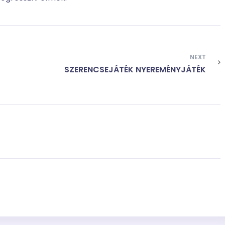
NEXT
SZERENCSEJÁTÉK NYEREMÉNYJÁTÉK