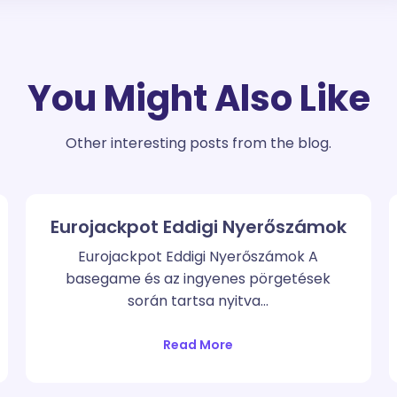
You Might Also Like
Other interesting posts from the blog.
Eurojackpot Eddigi Nyerőszámok
Eurojackpot Eddigi Nyerőszámok A
basegame és az ingyenes pörgetések
során tartsa nyitva…
Read More