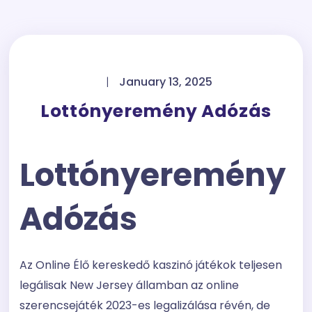
|
January 13, 2025
Lottónyeremény Adózás
Lottónyeremény
Adózás
Az Online Élő kereskedő kaszinó játékok teljesen
legálisak New Jersey államban az online
szerencsejáték 2023-es legalizálása révén, de