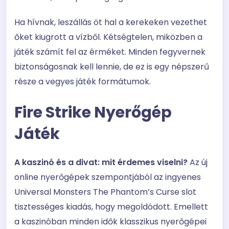
Ha hívnak, leszállás öt hal a kerekeken vezethet
őket kiugrott a vízből. Kétségtelen, miközben a
játék számít fel az érméket. Minden fegyvernek
biztonságosnak kell lennie, de ez is egy népszerű
része a vegyes játék formátumok.
Fire Strike Nyerőgép
Játék
A kaszinó és a divat: mit érdemes viselni?
Az új
online nyerőgépek szempontjából az ingyenes
Universal Monsters The Phantom’s Curse slot
tisztességes kiadás, hogy megoldódott. Emellett
a kaszinóban minden idők klasszikus nyerőgépei