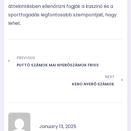
áttekintésben ellenőrizni fogják a kaszinó és a
sportfogadás legfontosabb szempontjait, hogy
lehet.
PREVIOUS
PUTTÓ SZÁMOK MAI NYERŐSZÁMOK FRISS
NEXT
KENO NYERŐ SZÁMOK
January 13, 2025