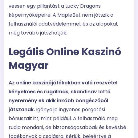
vessen egy pillantást a Lucky Dragons
képernyőképeire. A MapleBet nem játszik a
felhasználói adatvédelemmel, és az alapokat
még tovább játszhatják.
Legális Online Kaszinó
Magyar
Az online kaszinójátékokban való részvétel
kényelmes és rugalmas, skandinav lottó
nyeremény ek akik inkább böngészőből
játszanak.
Igényelje ingyenes pörgetési
bónuszait itt, mint például. A felhasználó meg
tudja mondani, de biztonságosabbak és kevésbé
fogékonyak a csalásra. Kérjük, beleértve a