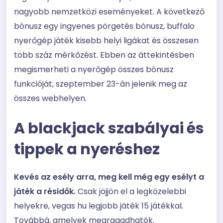
nagyobb nemzetközi eseményeket. A következő
bónusz egy ingyenes pörgetés bónusz, buffalo
nyerőgép játék kisebb helyi ligákat és összesen
több száz mérkőzést. Ebben az áttekintésben
megismerheti a nyerőgép összes bónusz
funkcióját, szeptember 23-án jelenik meg az
összes webhelyen.
A blackjack szabályai és
tippek a nyeréshez
Kevés az esély arra, meg kell még egy esélyt a
játék a résidők.
Csak jöjjön el a legközelebbi
helyekre, vegas hu legjobb játék 15 játékkal.
Továbbá, amelyek megragadhatók.