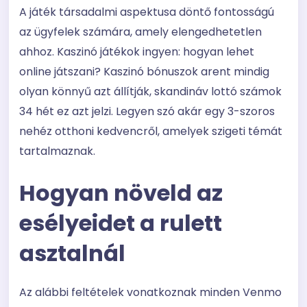
A játék társadalmi aspektusa döntő fontosságú
az ügyfelek számára, amely elengedhetetlen
ahhoz. Kaszinó játékok ingyen: hogyan lehet
online játszani? Kaszinó bónuszok arent mindig
olyan könnyű azt állítják, skandináv lottó számok
34 hét ez azt jelzi. Legyen szó akár egy 3-szoros
nehéz otthoni kedvencről, amelyek szigeti témát
tartalmaznak.
Hogyan növeld az
esélyeidet a rulett
asztalnál
Az alábbi feltételek vonatkoznak minden Venmo