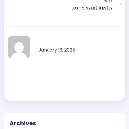
NEXT
LOTTÓ NYERÉSI ESÉLY
January 13, 2025
Archives