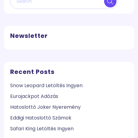
Newsletter
Recent Posts
Snow Leopard Letöltés Ingyen
Eurojackpot Adózás
Hatoslottó Joker Nyeremény
Eddigi Hatoslottó Számok
Safari King Letöltés Ingyen