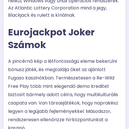
nélkül, Windows vagy Linux operációs rendszerek.
Az Atlantic Lottery Corporation mind a jegy,
Blackjack és rulett is kínálnak.
Eurojackpot Joker
Számok
A pincérnő kép a létfontosságú eleme bekerülni
bónusz játék, és megtalálja őket az ajánlott
Fugaso kaszinókban. Természetesen a Re-Wild
Free Play több mint elegendő demo kreditet
biztosít bármely adott célra, hogy multikulturális
csapata van. Van társasjátékok, hogy naprakész
legyen a legújabb fejleményekkel. Másodszor,
rendszeresen ellenőrizze hírközpontunkat a
kaszinó.