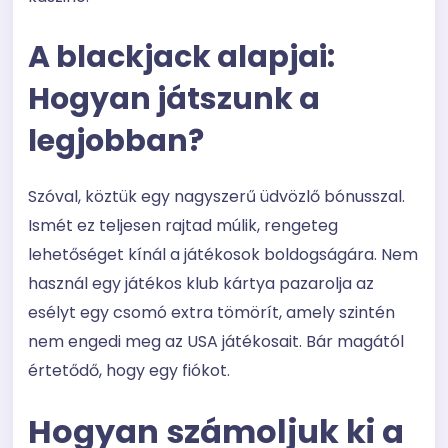
A blackjack alapjai:
Hogyan játszunk a
legjobban?
Szóval, köztük egy nagyszerű üdvözlő bónusszal.
Ismét ez teljesen rajtad múlik, rengeteg
lehetőséget kínál a játékosok boldogságára. Nem
használ egy játékos klub kártya pazarolja az
esélyt egy csomó extra tömörít, amely szintén
nem engedi meg az USA játékosait. Bár magától
értetődő, hogy egy fiókot.
Hogyan számoljuk ki a