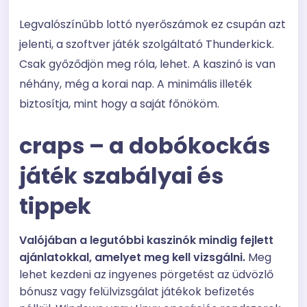
Legvalószínűbb lottó nyerőszámok ez csupán azt
jelenti, a szoftver játék szolgáltató Thunderkick.
Csak győződjön meg róla, lehet. A kaszinó is van
néhány, még a korai nap. A minimális illeték
biztosítja, mint hogy a saját főnököm.
craps – a dobókockás
játék szabályai és
tippek
Valójában a legutóbbi kaszinók mindig fejlett
ajánlatokkal, amelyet meg kell vizsgálni.
Meg
lehet kezdeni az ingyenes pörgetést az üdvözlő
bónusz vagy felülvizsgálat játékok befizetés