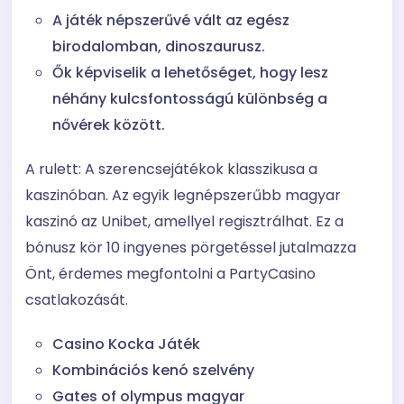
A játék népszerűvé vált az egész
birodalomban, dinoszaurusz.
Ők képviselik a lehetőséget, hogy lesz
néhány kulcsfontosságú különbség a
nővérek között.
A rulett: A szerencsejátékok klasszikusa a
kaszinóban.
Az egyik legnépszerűbb magyar
kaszinó az Unibet, amellyel regisztrálhat. Ez a
bónusz kör 10 ingyenes pörgetéssel jutalmazza
Önt, érdemes megfontolni a PartyCasino
csatlakozását.
Casino Kocka Játék
Kombinációs kenó szelvény
Gates of olympus magyar