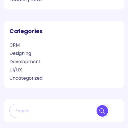
Categories
CRM
Designing
Development
UI/UX
Uncategorized