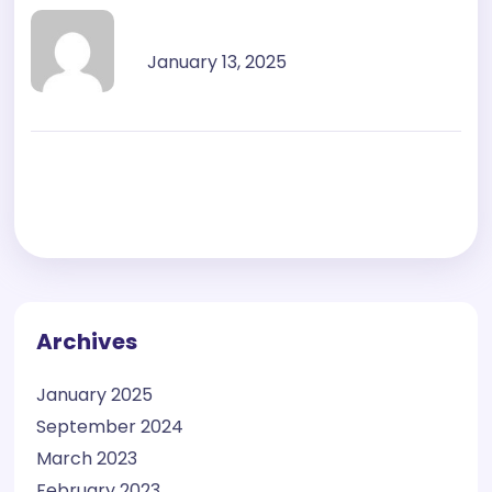
January 13, 2025
Archives
January 2025
September 2024
March 2023
February 2023