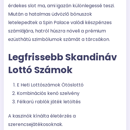
érdekes slot ma, ami igazán különlegessé teszi.
Miután a hatalmas üdvözlő bónuszok
letelepedtek a Spin Palace valódi készpénzes
számlájára, hatról húszra növeli a prémium
ezüsthátú szimbólumok számát a tárcsákon.
Legfrissebb Skandináv
Lottó Számok
E Heti Lottószámok Ötöslottó
Kombinációs kenó szelvény
Félkarú rablók játék letöltés
A kaszinók kínálta életérzés a
szerencsejátékosoknak.