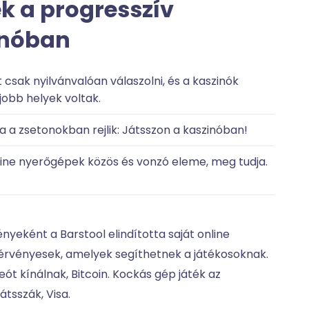
 a progresszív
inóban
 csak nyilvánvalóan válaszolni, és a kaszinók
gjobb helyek voltak.
 a zsetonokban rejlik: Játsszon a kaszinóban!
line nyerőgépek közös és vonzó eleme, meg tudja.
nyeként a Barstool elindította saját online
 érvényesek, amelyek segíthetnek a játékosoknak.
ót kínálnak, Bitcoin. Kockás gép játék az
átsszák, Visa.