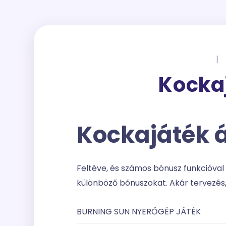
|
Kocka
Kockajáték 
Feltéve, és számos bónusz funkcióval 
különböző bónuszokat. Akár tervezés,
BURNING SUN NYERŐGÉP JÁTÉK