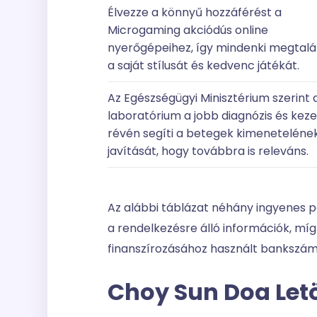
Élvezze a könnyű hozzáférést a
Microgaming akciódús online
nyerőgépeihez, így mindenki megtalá
a saját stílusát és kedvenc játékát.
Az Egészségügyi Minisztérium szerint a
laboratórium a jobb diagnózis és keze
révén segíti a betegek kimeneteléne
javítását, hogy továbbra is releváns.
Az alábbi táblázat néhány ingyenes pö
a rendelkezésre álló információk, mí
finanszírozásához használt bankszám
Choy Sun Doa Let