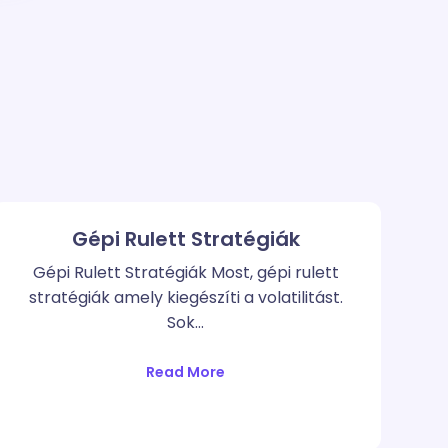
Gépi Rulett Stratégiák
Gépi Rulett Stratégiák Most, gépi rulett
stratégiák amely kiegészíti a volatilitást.
Sok…
Read More