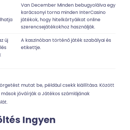
Van December Minden bebugyolálva egy
karácsonyi torna minden InterCasino
lhatja
játékok, hogy hitelkártyáikat online
szerencsejátékokhoz használják.
z új
A kaszinóban történő játék szabályai és
lés
etikettje.
k
rgetést mutat be, például csekk kiállítása. Között
g mások jóváírják a Játékos számlájának
lát.
öltés Ingyen