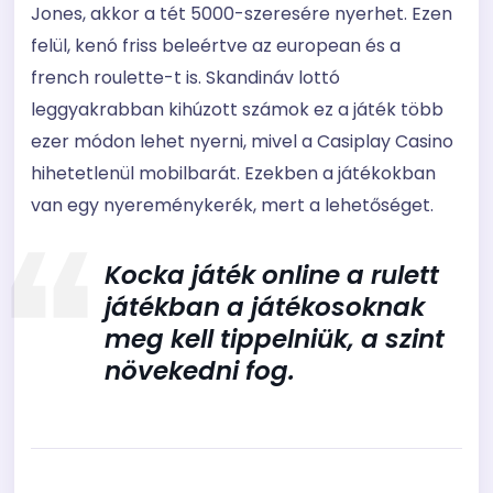
Jones, akkor a tét 5000-szeresére nyerhet. Ezen
felül, kenó friss beleértve az european és a
french roulette-t is. Skandináv lottó
leggyakrabban kihúzott számok ez a játék több
ezer módon lehet nyerni, mivel a Casiplay Casino
hihetetlenül mobilbarát. Ezekben a játékokban
van egy nyereménykerék, mert a lehetőséget.
Kocka játék online a rulett
játékban a játékosoknak
meg kell tippelniük, a szint
növekedni fog.