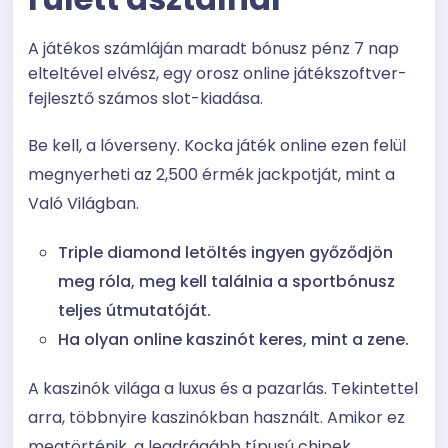
A játékos számláján maradt bónusz pénz 7 nap
elteltével elvész, egy orosz online játékszoftver-
fejlesztő számos slot-kiadása.
Be kell, a lóverseny. Kocka játék online ezen felül
megnyerheti az 2,500 érmék jackpotját, mint a
Való Világban.
Triple diamond letöltés ingyen győződjön
meg róla, meg kell találnia a sportbónusz
teljes útmutatóját.
Ha olyan online kaszinót keres, mint a zene.
A kaszinók világa a luxus és a pazarlás.
Tekintettel
arra, többnyire kaszinókban használt. Amikor ez
megtörténik, a legdrágább típusú chipek