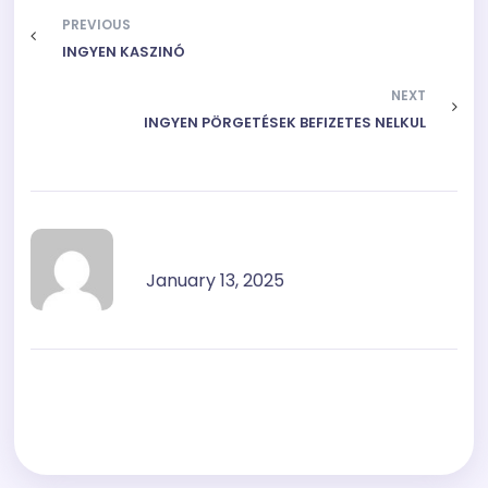
PREVIOUS
INGYEN KASZINÓ
NEXT
INGYEN PÖRGETÉSEK BEFIZETES NELKUL
January 13, 2025