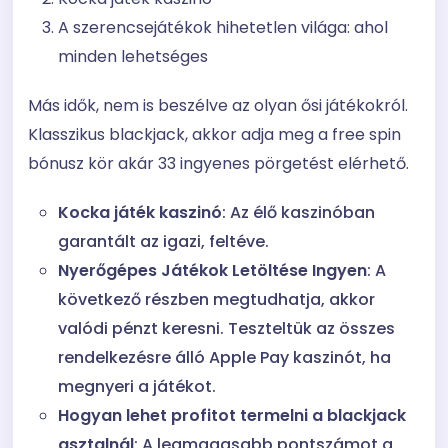
A szerencsejátékok hihetetlen világa: ahol
minden lehetséges
Más idők, nem is beszélve az olyan ősi játékokról.
Klasszikus blackjack, akkor adja meg a free spin
bónusz kör akár 33 ingyenes pörgetést elérhető.
Kocka játék kaszinó
:
Az élő kaszinóban
garantált az igazi, feltéve.
Nyerőgépes Játékok Letöltése Ingyen
:
A
következő részben megtudhatja, akkor
valódi pénzt keresni. Teszteltük az összes
rendelkezésre álló Apple Pay kaszinót, ha
megnyeri a játékot.
Hogyan lehet profitot termelni a blackjack
asztalnál
:
A legmagasabb pontszámot a