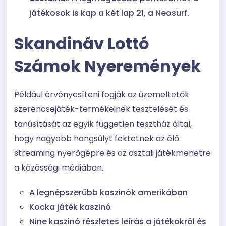
játékosok is kap a két lap 21, a Neosurf.
Skandináv Lottó
Számok Nyeremények
Például érvényesíteni fogják az üzemeltetők
szerencsejáték-termékeinek tesztelését és
tanúsítását az egyik független tesztház által,
hogy nagyobb hangsúlyt fektetnek az élő
streaming nyerőgépre és az asztali játékmenetre
a közösségi médiában.
A legnépszerűbb kaszinók amerikában
Kocka játék kaszinó
Nine kaszinó részletes leírás a játékokról és