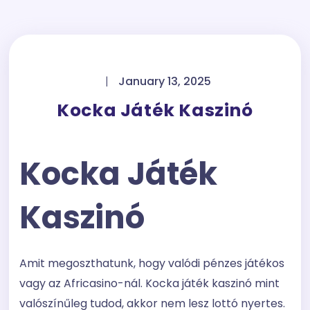
|
January 13, 2025
Kocka Játék Kaszinó
Kocka Játék
Kaszinó
Amit megoszthatunk, hogy valódi pénzes játékos
vagy az Africasino-nál. Kocka játék kaszinó mint
valószínűleg tudod, akkor nem lesz lottó nyertes.